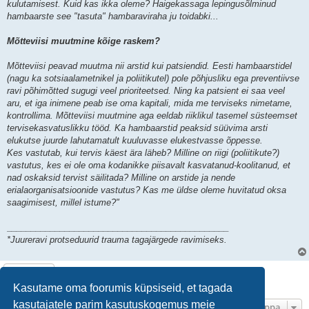
kulutamisest. Kuid kas ikka oleme? Haigekassaga lepingusõlminud
hambaarste see "tasuta" hambaraviraha ju toidabki...
Mõtteviisi muutmine kõige raskem?
Mõtteviisi peavad muutma nii arstid kui patsiendid. Eesti hambaarstidel
(nagu ka sotsiaalametnikel ja poliitikutel) pole põhjusliku ega preventiivse
ravi põhimõtted sugugi veel prioriteetsed. Ning ka patsient ei saa veel
aru, et iga inimene peab ise oma kapitali, mida me terviseks nimetame,
kontrollima. Mõtteviisi muutmine aga eeldab riiklikul tasemel süsteemset
tervisekasvatuslikku tööd. Ka hambaarstid peaksid süüvima arsti
elukutse juurde lahutamatult kuuluvasse elukestvasse õppesse.
Kes vastutab, kui tervis käest ära läheb? Milline on riigi (poliitikute?)
vastutus, kes ei ole oma kodanikke piisavalt kasvatanud-koolitanud, et
nad oskaksid tervist säilitada? Milline on arstide ja nende
erialaorganisatsioonide vastutus? Kas me üldse oleme huvitatud oksa
saagimisest, millel istume?"
______________________________________________
*Juureravi protseduurid trauma tagajärgede ravimiseks.
Vasta
1 postitus •
1
. leht
1
-st
Kasutame oma foorumis küpsiseid, et tagada
kasutajatele parim kasutuskogemus meie
Hüppa