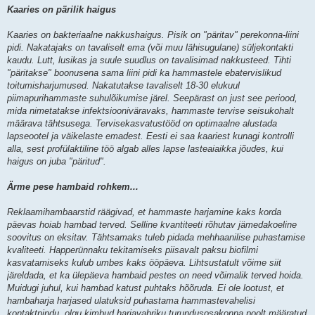
Kaaries on pärilik haigus
Kaaries on bakteriaalne nakkushaigus. Pisik on "päritav" perekonna-liini
pidi. Nakatajaks on tavaliselt ema (või muu lähisugulane) süljekontakti
kaudu. Lutt, lusikas ja suule suudlus on tavalisimad nakkusteed. Tihti
"päritakse" boonusena sama liini pidi ka hammastele ebatervislikud
toitumisharjumused. Nakatutakse tavaliselt 18-30 elukuul
piimapurihammaste suhulõikumise järel. Seepärast on just see periood,
mida nimetatakse infektsiooniväravaks, hammaste tervise seisukohalt
määrava tähtsusega. Tervisekasvatustööd on optimaalne alustada
lapseootel ja väikelaste emadest. Eesti ei saa kaariest kunagi kontrolli
alla, sest profülaktiline töö algab alles lapse lasteaiaikka jõudes, kui
haigus on juba "päritud".
Ärme pese hambaid rohkem...
Reklaamihambaarstid räägivad, et hammaste harjamine kaks korda
päevas hoiab hambad terved. Selline kvantiteeti rõhutav jämedakoeline
soovitus on eksitav. Tähtsamaks tuleb pidada mehhaanilise puhastamise
kvaliteeti. Happerünnaku tekitamiseks piisavalt paksu biofilmi
kasvatamiseks kulub umbes kaks ööpäeva. Lihtsustatult võime siit
järeldada, et ka ülepäeva hambaid pestes on need võimalik terved hoida.
Muidugi juhul, kui hambad katust puhtaks hõõruda. Ei ole lootust, et
hambaharja harjased ulatuksid puhastama hammastevahelisi
kontaktpindu, olgu kimbud harjavabriku turundusosakonna poolt määratud