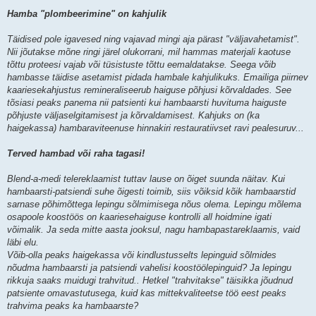
Hamba "plombeerimine" on kahjulik
Täidised pole igavesed ning vajavad mingi aja pärast "väljavahetamist".
Nii jõutakse mõne ringi järel olukorrani, mil hammas materjali kaotuse
tõttu proteesi vajab või tüsistuste tõttu eemaldatakse. Seega võib
hambasse täidise asetamist pidada hambale kahjulikuks. Emailiga piirnev
kaariesekahjustus remineraliseerub haiguse põhjusi kõrvaldades. See
tõsiasi peaks panema nii patsienti kui hambaarsti huvituma haiguste
põhjuste väljaselgitamisest ja kõrvaldamisest. Kahjuks on (ka
haigekassa) hambaraviteenuse hinnakiri restauratiivset ravi pealesuruv...
Terved hambad või raha tagasi!
Blend-a-medi telereklaamist tuttav lause on õiget suunda näitav. Kui
hambaarsti-patsiendi suhe õigesti toimib, siis võiksid kõik hambaarstid
sarnase põhimõttega lepingu sõlmimisega nõus olema. Lepingu mõlema
osapoole koostöös on kaariesehaiguse kontrolli all hoidmine igati
võimalik. Ja seda mitte aasta jooksul, nagu hambapastareklaamis, vaid
läbi elu.
Võib-olla peaks haigekassa või kindlustusselts lepinguid sõlmides
nõudma hambaarsti ja patsiendi vahelisi koostöölepinguid? Ja lepingu
rikkuja saaks muidugi trahvitud.. Hetkel "trahvitakse" täisikka jõudnud
patsiente omavastutusega, kuid kas mittekvaliteetse töö eest peaks
trahvima peaks ka hambaarste?