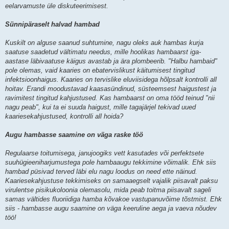
eelarvamuste üle diskuteerimisest.
Sünnipäraselt halvad hambad
Kuskilt on alguse saanud suhtumine, nagu oleks auk hambas kurja
saatuse saadetud vältimatu needus, mille hoolikas hambaarst iga-
aastase läbivaatuse käigus avastab ja ära plombeerib. "Halbu hambaid"
pole olemas, vaid kaaries on ebatervislikust käitumisest tingitud
infektsioonhaigus. Kaaries on tervislike eluviisidega hõlpsalt kontrolli all
hoitav. Erandi moodustavad kaasasündinud, süsteemsest haigustest ja
ravimitest tingitud kahjustused. Kas hambaarst on oma tööd teinud "nii
nagu peab", kui ta ei suuda haigust, mille tagajärjel tekivad uued
kaariesekahjustused, kontrolli all hoida?
Augu hambasse saamine on väga raske töö
Regulaarse toitumisega, janujoogiks vett kasutades või perfektsete
suuhügieeniharjumustega pole hambaaugu tekkimine võimalik. Ehk siis
hambad püsivad terved läbi elu nagu loodus on need ette näinud.
Kaariesekahjustuse tekkimiseks on samaaegselt vajalik piisavalt paksu
virulentse pisikukoloonia olemasolu, mida peab toitma piisavalt sageli
samas vältides fluoriidiga hamba kõvakoe vastupanuvõime tõstmist. Ehk
siis - hambasse augu saamine on väga keeruline aega ja vaeva nõudev
töö!