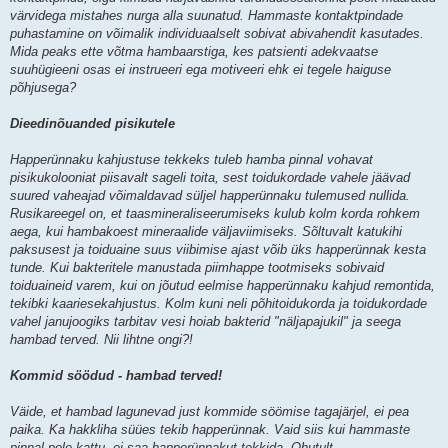
värvidega mistahes nurga alla suunatud. Hammaste kontaktpindade
puhastamine on võimalik individuaalselt sobivat abivahendit kasutades.
Mida peaks ette võtma hambaarstiga, kes patsienti adekvaatse
suuhügieeni osas ei instrueeri ega motiveeri ehk ei tegele haiguse
põhjusega?
Dieedinõuanded pisikutele
Happerünnaku kahjustuse tekkeks tuleb hamba pinnal vohavat
pisikukolooniat piisavalt sageli toita, sest toidukordade vahele jäävad
suured vaheajad võimaldavad süljel happerünnaku tulemused nullida.
Rusikareegel on, et taasmineraliseerumiseks kulub kolm korda rohkem
aega, kui hambakoest mineraalide väljaviimiseks. Sõltuvalt katukihi
paksusest ja toiduaine suus viibimise ajast võib üks happerünnak kesta
tunde. Kui bakteritele manustada piimhappe tootmiseks sobivaid
toiduaineid varem, kui on jõutud eelmise happerünnaku kahjud remontida,
tekibki kaariesekahjustus. Kolm kuni neli põhitoidukorda ja toidukordade
vahel janujoogiks tarbitav vesi hoiab bakterid "näljapajukil" ja seega
hambad terved. Nii lihtne ongi?!
Kommid söödud - hambad terved!
Väide, et hambad lagunevad just kommide söömise tagajärjel, ei pea
paika. Ka hakkliha süües tekib happerünnak. Vaid siis kui hammaste
pinnal pole kattu, ei saa happerünnakut tekkida. Ohutult