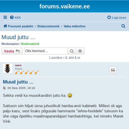
forums.vaikene.ee
KKK
Logi sisse
O
Foorumi pealeht
Diskussioonid
Vaba mikrofon
t
Muud juttu ...
s
Moderaator:
Moderaatorid
i
Otsi
Täiendatud otsing
Vasta
1 postitus •
1
. leht
1
-st
raen
Autor
Muud juttu ...
P
06 Dets 2005, 18:16
o
s
Sekka veidi ka muusikavälist juttu ka.
t
i
t
Sattusin siin hiljuti üsna juhuslikult hamba-arsti kabinetti. Millest oli aga
u
palju kasu, sest lisaks põgusale hammaste "tehno-hooldele" tutvusin ka
s
ühe väga õpetliku maailmaparandajast hambatohtriga, kel nimeks Marek
Vink.