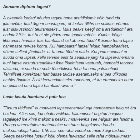
Anname diplomi tagasi?
Å okeerida kedagi nõudes tagasi tema arstidiplomit võib tunduda
julmavõitu, kuid ärgem unustagem, et loetav üllitis on sellises võtmes
just diskussiooni tekitamiseks... Miks peaks keegi oma arstidiplomi ära
andma? Siis, kui ta ei ole pädev oma igapäevatöös. Kuidas kõige
lihtsamini hinnata, kas hambaarst oskab oma tööd? Küsime tema lapse
hammaste tervise kohta. Kui hambaarsti lapsel leidub hambakaariest,
võime sellest järeldada, et ta oma tööd ei valda. Kui professionaal ei
suuda oma lapsel, kelle tervise eest ta seaduse järgi ka lapsevanemana
kuni lapse vastutusteadlikku ikka jõudmiseni vastutab, hambaid tervena
säilitada, ei suuda ta seda tõenäoliselt teha ka oma patsientidel.
Tehniliselt korrektselt hambasse täidise asetamiseks ei pea ülikoolis
arstiks õppima. Å oki leevendamiseks tunnistan, et ka ettepaneku autor
on pidanud oma lapse hambaid ravima.*
Laste tasuta hambaravi pole hea
"Tasuta täidised" ei motiveeri lapsevanemaid ega hambaarste haigust ära
hoidma. Alles siis, kui ebatervislikust käitumisest tingitud haiguse
tagajärjed ise kinni maksma peaks, motiveeriks see haigust ära hoidma.
Praegu veeretatakse materiaalne vastutus haigekassa kaudu
maksumaksja kaela. Ehk siis see raha võetakse meie kõigi taskust.
Seega peaksime justkui kõik olema huvitatud selle raha mõistlikumast