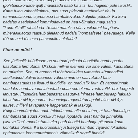
(põhitoidukordade ajal) maiustada saab ka siis, kui hügieen pole täiuslik.
Karta tuleb vahenäksimisi, mis suus pidevalt asetleidvat de- ja
remineraliseerumisprotsessi hambakõvakoe kahjuks pöörab. Ka kord
nädalas asetleidvad kommipäevad on hea võimalus magusaisu
"kontrollitult" rahuldada. Sellise marulise süsivesikuterikka päeva
mineraalikaotus taastub ülejäänud nädala "normaalsete" päevadega. Kelle
töö on neid tõsiasju patsiendile seletada?
Fluor on mürk!
See jürilinalik hüüdlause on suutnud paljusid fluoriidita hambapastat
kasutama hirmutada. Ükskõik milline element või aine valesti kasutatuna
on mürgine. See, et arenenud tööstusriikides viimastel kümnenditel
asetleidnud oluline kaariese vähenemine on saavutatud tänu
hambapastadesse lisatud fluoriidile, on teaduslik fakt. Et happerünnak
suudaks hambavaapa lahustada peab see olema vastuvõtlik ehk kergesti
lahustuv. Fluoriidita hambapastat kasutava inimese hambavaap hakkab
lahustuma pH 5,5 juures. Fluoriidiga tugevdatud apatiit alles pH 4,5
juures, milleni tavapärane happerünnak ei laskugi.
Kuigi fluorimürgistus saab tekkida seda alla neelates, ei tasu fluoriidiga
hambapastat suust korralikult välja loputada, sest hamba pinnakihti
piisava "lao" moodustumiseks peab fluoriid hambaga piisavalt kaua
kontaktis olema. Ka fluoroosikahjustusega hambad vajavad lokaalselt
optimaalses kontsentratsioonis võimalikult sageli fluoriidi.