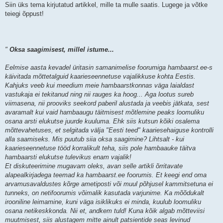
Siin üks tema kirjutatud artikkel, mille ta mulle saatis. Lugege ja võtke
teiegi õppust!
"
Oksa saagimisest, millel istume...
Eelmise aasta kevadel üritasin samanimelise foorumiga hambaarst.ee-s
käivitada mõttetalguid kaarieseennetuse vajalikkuse kohta Eestis.
Kahjuks veeb kui meedium meie hambaarstkonnas väga laialdast
vastukaja ei tekitanud ning nii rauges ka hoog... Aga lootus sureb
viimasena, nii prooviks seekord paberil alustada ja veebis jätkata, sest
avaramalt kui vaid hambaaugu täitmisest mõtlemine peaks loomuliku
osana arsti elukutse juurde kuuluma. Ehk siis kutsun kõiki osalema
mõttevahetuses, et selgitada välja "Eesti teed" kaariesehaiguse kontrolli
alla saamiseks. Mis puutub siia oksa saagimine? Lihtsalt - kui
kaarieseennetuse tööd korralikult teha, siis pole hambaauke täitva
hambaarsti elukutse tulevikus enam vajalik!
Et diskuteerimine mugavam oleks, avan selle artikli õrritavate
alapealkirjadega teemad ka hambaarst.ee foorumis. Et keegi end oma
arvamusavaldustes kõrge ametiposti või muul põhjusel kammitsetuna ei
tunneks, on netifoorumis võimalik kasutada varjunime. Ka mõõdukalt
irooniline leimamine, kuni väga isiklikuks ei minda, kuulub loomuliku
osana netikeskkonda. Nii et, andkem tuld! Kuna kõik algab mõtteviisi
muutmisest, siis alustagem mitte ainult patsientide seas levinud