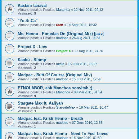
Kastani tänaval
Viimane postitus Postitas
Manchoa
«
12 Nov 2011, 22:13
Vastuseid:
9
"Ye-Si-Ca"
Viimane postitus Postitas
raen
«
14 Sept 2011, 15:32
Ms. Henno - Pimedas On (Original Mix) [jazz]
Viimane postitus Postitas
madpac
«
26 Aug 2011, 11:38
Project X - Lies
Viimane postitus Postitas
Project X
«
22 Aug 2011, 21:26
Kaabu - Sinmp
Viimane postitus Postitas
uksla
«
15 Juul 2011, 13:27
Vastuseid:
2
Madpac - Butt Of Course (Original Mix)
Viimane postitus Postitas
madpac
«
15 Juul 2011, 12:26
ETNOLABOR, ehk Manchoa soovitab :)
Viimane postitus Postitas
Manchoa
«
09 Mai 2011, 01:54
Vastuseid:
9
Stargate Max ft. Aaliyah
Viimane postitus Postitas
StargateMax
«
19 Mär 2011, 10:47
Vastuseid:
3
Madpac feat. Kristi Henno - Breath
Viimane postitus Postitas
madpac
«
07 Dets 2010, 12:35
Vastuseid:
1
Madpac feat. Kristi Henno - Need To Feel Loved
Viimane postitus Postitas
madpac
«
16 Nov 2010, 01:59