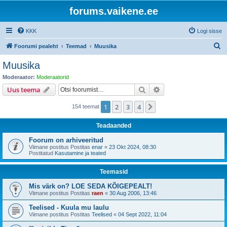
forums.vaikene.ee
KKK
Logi sisse
O
Foorumi pealeht
Teemad
Muusika
t
Muusika
s
Moderaator:
Moderaatorid
i
Otsi
Täiendatud otsing
Uus teema
1
2
3
4
Järgmine
154 teemat
Teadaanded
Foorum on arhiveeritud
Viimane postitus Postitas
enar
«
23 Okt 2024, 08:30
Postitatud
Kasutamine ja teated
Teemasid
Mis värk on? LOE SEDA KÕIGEPEALT!
Viimane postitus Postitas
raen
«
30 Aug 2006, 13:46
Teelised - Kuula mu laulu
Viimane postitus Postitas
Teelised
«
04 Sept 2022, 11:04