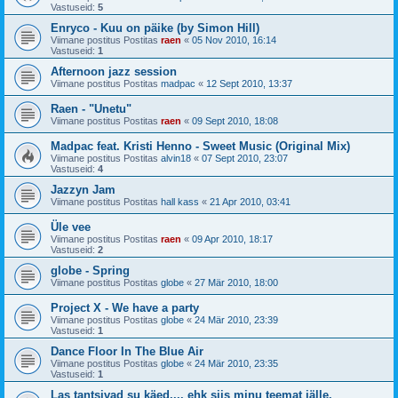
Vastuseid:
5
Enryco - Kuu on päike (by Simon Hill)
Viimane postitus Postitas
raen
«
05 Nov 2010, 16:14
Vastuseid:
1
Afternoon jazz session
Viimane postitus Postitas
madpac
«
12 Sept 2010, 13:37
Raen - "Unetu"
Viimane postitus Postitas
raen
«
09 Sept 2010, 18:08
Madpac feat. Kristi Henno - Sweet Music (Original Mix)
Viimane postitus Postitas
alvin18
«
07 Sept 2010, 23:07
Vastuseid:
4
Jazzyn Jam
Viimane postitus Postitas
hall kass
«
21 Apr 2010, 03:41
Üle vee
Viimane postitus Postitas
raen
«
09 Apr 2010, 18:17
Vastuseid:
2
globe - Spring
Viimane postitus Postitas
globe
«
27 Mär 2010, 18:00
Project X - We have a party
Viimane postitus Postitas
globe
«
24 Mär 2010, 23:39
Vastuseid:
1
Dance Floor In The Blue Air
Viimane postitus Postitas
globe
«
24 Mär 2010, 23:35
Vastuseid:
1
Las tantsivad su käed.... ehk siis minu teemat jälle.