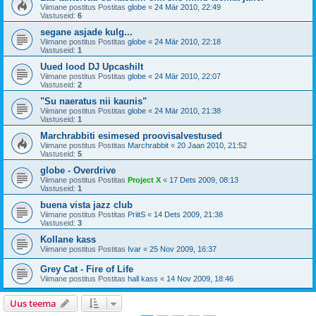
Viimane postitus Postitas
globe
«
24 Mär 2010, 22:49
Vastuseid:
6
segane asjade kulg...
Viimane postitus Postitas
globe
«
24 Mär 2010, 22:18
Vastuseid:
1
Uued lood DJ Upcashilt
Viimane postitus Postitas
globe
«
24 Mär 2010, 22:07
Vastuseid:
2
"Su naeratus nii kaunis"
Viimane postitus Postitas
globe
«
24 Mär 2010, 21:38
Vastuseid:
1
Marchrabbiti esimesed proovisalvestused
Viimane postitus Postitas
Marchrabbit
«
20 Jaan 2010, 21:52
Vastuseid:
5
globe - Overdrive
Viimane postitus Postitas
Project X
«
17 Dets 2009, 08:13
Vastuseid:
1
buena vista jazz club
Viimane postitus Postitas
PriitS
«
14 Dets 2009, 21:38
Vastuseid:
3
Kollane kass
Viimane postitus Postitas
Ivar
«
25 Nov 2009, 16:37
Grey Cat - Fire of Life
Viimane postitus Postitas
hall kass
«
14 Nov 2009, 18:46
Uus teema