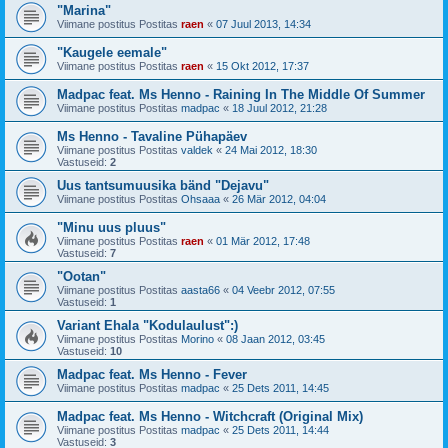
"Marina"
Viimane postitus Postitas
raen
«
07 Juul 2013, 14:34
"Kaugele eemale"
Viimane postitus Postitas
raen
«
15 Okt 2012, 17:37
Madpac feat. Ms Henno - Raining In The Middle Of Summer
Viimane postitus Postitas
madpac
«
18 Juul 2012, 21:28
Ms Henno - Tavaline Pühapäev
Viimane postitus Postitas
valdek
«
24 Mai 2012, 18:30
Vastuseid:
2
Uus tantsumuusika bänd "Dejavu"
Viimane postitus Postitas
Ohsaaa
«
26 Mär 2012, 04:04
"Minu uus pluus"
Viimane postitus Postitas
raen
«
01 Mär 2012, 17:48
Vastuseid:
7
"Ootan"
Viimane postitus Postitas
aasta66
«
04 Veebr 2012, 07:55
Vastuseid:
1
Variant Ehala "Kodulaulust":)
Viimane postitus Postitas
Morino
«
08 Jaan 2012, 03:45
Vastuseid:
10
Madpac feat. Ms Henno - Fever
Viimane postitus Postitas
madpac
«
25 Dets 2011, 14:45
Madpac feat. Ms Henno - Witchcraft (Original Mix)
Viimane postitus Postitas
madpac
«
25 Dets 2011, 14:44
Vastuseid:
3