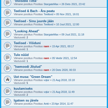
"Invisible Time"
Viimane postitus Postitas
StargateMax
«
26 Dets 2021, 23:42
Teelised & Bach - Ära peatu
Viimane postitus Postitas
Teelised
«
05 Nov 2021, 16:01
Teelised - Sinu juurde jään
Viimane postitus Postitas
Teelised
«
10 Juul 2021, 12:00
"Looking Ahead"
Viimane postitus Postitas
StargateMax
«
09 Juul 2021, 11:18
Vastuseid:
2
Teelised - Võiduni
Viimane postitus Postitas
raen
«
15 Apr 2021, 00:17
Vastuseid:
1
Tule nüüd
Viimane postitus Postitas
raen
«
05 Veebr 2021, 12:54
Vastuseid:
1
"Isemoodi Jõulud"
Viimane postitus Postitas
raen
«
20 Dets 2020, 00:33
Uut musa: "Green Dream"
Viimane postitus Postitas
vqlur
«
21 Aug 2018, 15:18
Vastuseid:
5
kuulamiseks
Viimane postitus Postitas
vqlur
«
21 Aug 2018, 11:49
Vastuseid:
2
Igatsen su järele
Viimane postitus Postitas
Antti
«
23 Apr 2014, 11:47