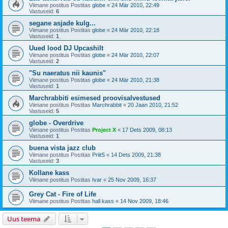
Viimane postitus Postitas
globe
«
24 Mär 2010, 22:49
Vastuseid:
6
segane asjade kulg...
Viimane postitus Postitas
globe
«
24 Mär 2010, 22:18
Vastuseid:
1
Uued lood DJ Upcashilt
Viimane postitus Postitas
globe
«
24 Mär 2010, 22:07
Vastuseid:
2
"Su naeratus nii kaunis"
Viimane postitus Postitas
globe
«
24 Mär 2010, 21:38
Vastuseid:
1
Marchrabbiti esimesed proovisalvestused
Viimane postitus Postitas
Marchrabbit
«
20 Jaan 2010, 21:52
Vastuseid:
5
globe - Overdrive
Viimane postitus Postitas
Project X
«
17 Dets 2009, 08:13
Vastuseid:
1
buena vista jazz club
Viimane postitus Postitas
PriitS
«
14 Dets 2009, 21:38
Vastuseid:
3
Kollane kass
Viimane postitus Postitas
Ivar
«
25 Nov 2009, 16:37
Grey Cat - Fire of Life
Viimane postitus Postitas
hall kass
«
14 Nov 2009, 18:46
Uus teema