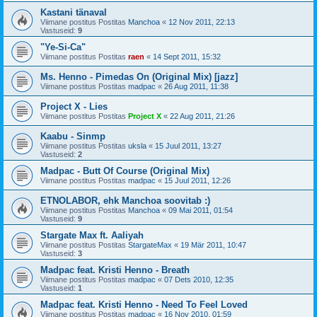
Kastani tänaval
Viimane postitus Postitas
Manchoa
«
12 Nov 2011, 22:13
Vastuseid:
9
"Ye-Si-Ca"
Viimane postitus Postitas
raen
«
14 Sept 2011, 15:32
Ms. Henno - Pimedas On (Original Mix) [jazz]
Viimane postitus Postitas
madpac
«
26 Aug 2011, 11:38
Project X - Lies
Viimane postitus Postitas
Project X
«
22 Aug 2011, 21:26
Kaabu - Sinmp
Viimane postitus Postitas
uksla
«
15 Juul 2011, 13:27
Vastuseid:
2
Madpac - Butt Of Course (Original Mix)
Viimane postitus Postitas
madpac
«
15 Juul 2011, 12:26
ETNOLABOR, ehk Manchoa soovitab :)
Viimane postitus Postitas
Manchoa
«
09 Mai 2011, 01:54
Vastuseid:
9
Stargate Max ft. Aaliyah
Viimane postitus Postitas
StargateMax
«
19 Mär 2011, 10:47
Vastuseid:
3
Madpac feat. Kristi Henno - Breath
Viimane postitus Postitas
madpac
«
07 Dets 2010, 12:35
Vastuseid:
1
Madpac feat. Kristi Henno - Need To Feel Loved
Viimane postitus Postitas
madpac
«
16 Nov 2010, 01:59