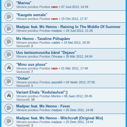
"Marina"
Viimane postitus Postitas
raen
«
07 Juul 2013, 14:34
"Kaugele eemale"
Viimane postitus Postitas
raen
«
15 Okt 2012, 17:37
Madpac feat. Ms Henno - Raining In The Middle Of Summer
Viimane postitus Postitas
madpac
«
18 Juul 2012, 21:28
Ms Henno - Tavaline Pühapäev
Viimane postitus Postitas
valdek
«
24 Mai 2012, 18:30
Vastuseid:
2
Uus tantsumuusika bänd "Dejavu"
Viimane postitus Postitas
Ohsaaa
«
26 Mär 2012, 04:04
"Minu uus pluus"
Viimane postitus Postitas
raen
«
01 Mär 2012, 17:48
Vastuseid:
7
"Ootan"
Viimane postitus Postitas
aasta66
«
04 Veebr 2012, 07:55
Vastuseid:
1
Variant Ehala "Kodulaulust":)
Viimane postitus Postitas
Morino
«
08 Jaan 2012, 03:45
Vastuseid:
10
Madpac feat. Ms Henno - Fever
Viimane postitus Postitas
madpac
«
25 Dets 2011, 14:45
Madpac feat. Ms Henno - Witchcraft (Original Mix)
Viimane postitus Postitas
madpac
«
25 Dets 2011, 14:44
Vastuseid:
3