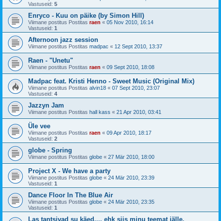
Vastuseid:
5
Enryco - Kuu on päike (by Simon Hill)
Viimane postitus Postitas
raen
«
05 Nov 2010, 16:14
Vastuseid:
1
Afternoon jazz session
Viimane postitus Postitas
madpac
«
12 Sept 2010, 13:37
Raen - "Unetu"
Viimane postitus Postitas
raen
«
09 Sept 2010, 18:08
Madpac feat. Kristi Henno - Sweet Music (Original Mix)
Viimane postitus Postitas
alvin18
«
07 Sept 2010, 23:07
Vastuseid:
4
Jazzyn Jam
Viimane postitus Postitas
hall kass
«
21 Apr 2010, 03:41
Üle vee
Viimane postitus Postitas
raen
«
09 Apr 2010, 18:17
Vastuseid:
2
globe - Spring
Viimane postitus Postitas
globe
«
27 Mär 2010, 18:00
Project X - We have a party
Viimane postitus Postitas
globe
«
24 Mär 2010, 23:39
Vastuseid:
1
Dance Floor In The Blue Air
Viimane postitus Postitas
globe
«
24 Mär 2010, 23:35
Vastuseid:
1
Las tantsivad su käed.... ehk siis minu teemat jälle.