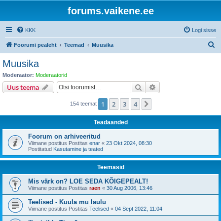
forums.vaikene.ee
KKK
Logi sisse
O
Foorumi pealeht
Teemad
Muusika
t
Muusika
s
Moderaator:
Moderaatorid
i
Otsi
Täiendatud otsing
Uus teema
1
2
3
4
Järgmine
154 teemat
Teadaanded
Foorum on arhiveeritud
Viimane postitus Postitas
enar
«
23 Okt 2024, 08:30
Postitatud
Kasutamine ja teated
Teemasid
Mis värk on? LOE SEDA KÕIGEPEALT!
Viimane postitus Postitas
raen
«
30 Aug 2006, 13:46
Teelised - Kuula mu laulu
Viimane postitus Postitas
Teelised
«
04 Sept 2022, 11:04