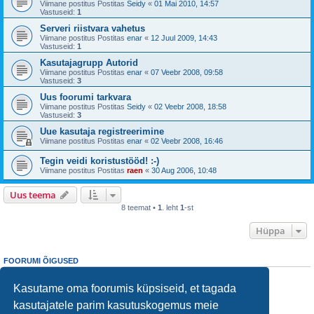
Viimane postitus Postitas
Seidy
«
01 Mai 2010, 14:57
Vastuseid:
1
Serveri riistvara vahetus
Viimane postitus Postitas
enar
«
12 Juul 2009, 14:43
Vastuseid:
1
Kasutajagrupp Autorid
Viimane postitus Postitas
enar
«
07 Veebr 2008, 09:58
Vastuseid:
3
Uus foorumi tarkvara
Viimane postitus Postitas
Seidy
«
02 Veebr 2008, 18:58
Vastuseid:
3
Uue kasutaja registreerimine
Viimane postitus Postitas
enar
«
02 Veebr 2008, 16:46
Tegin veidi koristustööd! :-)
Viimane postitus Postitas
raen
«
30 Aug 2006, 10:48
Uus teema
8 teemat •
1
. leht
1
-st
Hüppa
FOORUMI ÕIGUSED
Sa
ei saa
teha uusi teemasid siin foorumis
Sa
ei saa
postitustele vastata siin foorumis
Kasutame oma foorumis küpsiseid, et tagada
Sa
ei saa
muuta oma postitusi siin foorumis
kasutajatele parim kasutuskogemus meie
Sa
ei saa
kustutada oma postitusi siin foorumis
Sa
ei saa
postitada siin foorumis manuseid