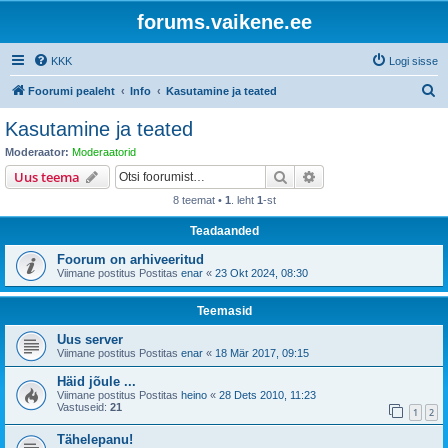
forums.vaikene.ee
KKK
Logi sisse
O
Foorumi pealeht
Info
Kasutamine ja teated
t
Kasutamine ja teated
s
Moderaator:
Moderaatorid
i
Otsi
Täiendatud otsing
Uus teema
8 teemat •
1
. leht
1
-st
Teadaanded
Foorum on arhiveeritud
Viimane postitus Postitas
enar
«
23 Okt 2024, 08:30
Teemasid
Uus server
Viimane postitus Postitas
enar
«
18 Mär 2017, 09:15
Häid jõule ...
Viimane postitus Postitas
heino
«
28 Dets 2010, 11:23
Vastuseid:
21
1
2
Tähelepanu!