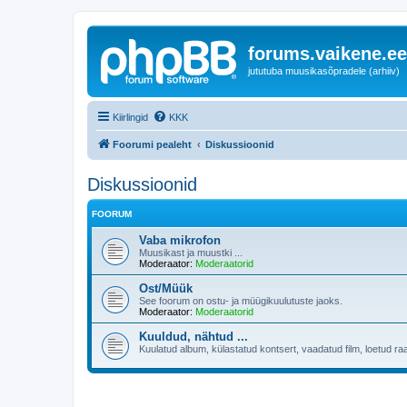
forums.vaikene.ee
jututuba muusikasõpradele (arhiiv)
Kiirlingid
KKK
Foorumi pealeht
Diskussioonid
Diskussioonid
FOORUM
Vaba mikrofon
Muusikast ja muustki ...
Moderaator:
Moderaatorid
Ost/Müük
See foorum on ostu- ja müügikuulutuste jaoks.
Moderaator:
Moderaatorid
Kuuldud, nähtud ...
Kuulatud album, külastatud kontsert, vaadatud film, loetud ra