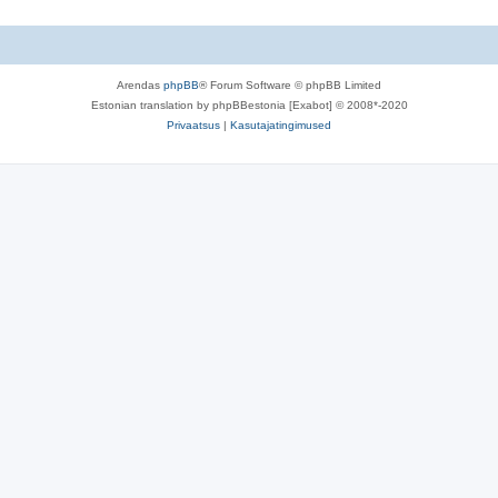
d
s
m
i
a
d
s
Arendas
phpBB
® Forum Software © phpBB Limited
i
Estonian translation by phpBBestonia [Exabot] © 2008*-2020
d
Privaatsus
|
Kasutajatingimused