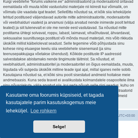
Kuigi veebilehe “forums.vaikene.ee” administraatorid ja moderaatorid üritavad
eemaldada või muuta kõiki vastuolulisi materjale nii kiiresti kui võimalik, on
võimatu üle vaadata igat teadet. Selletõttu nõustud sa, et kõik siia leheküljele
tehtud postitused väljendavad autorite mitte administraatorite, moderaatorite
või veebihalduri vaateid ja arvamusi (välja arvatud nende inimeste poolt tehtud
teated) ja siit tulenevalt ei ole me nende eest vastutavad. Sa nõustud mitte
postitama ühtegi solvavat, roppu, labast, laimavat, vihaõhutavat, ähvardavat,
seksuaalse suunitlusega postitust või mõnda muud materjali, mis võib rikkuda
ükskõik millist käibelolevat seadust. Selle tegemine võib põhjustada sinu
kohese ning eluaegse keelu siia veebilehele sisenemast (ja sinu
teenusepakkujaga võetakse ühendust). Kõikide postituste IP aadressid
salvestatakse abistamaks nende tingimuste täitmist. Sa nõustud, et
veebihalduril, administraatoritel ja moderaatoritel on õigus eemaldada, muuta,
liigutada või sulgeda ükskõik milline teade igal ajal, millal iganes neile sobib.
Kasutajana nõustud sa, et kõiki sinu poolt sisestatud andmeid hoitakse meie
andmebaasis. Kuna seda teavet ei avalikustata kolmandatele osapooltele ilma
sinu nõusolekuta, välja arvatud siis, kui seda nõuab selle riigi seadus, kuhu on
majutatud foorum, ei kanna “forums.vaikene.ee” veebihaldur, administraatorid
Kasutame oma foorumis küpsiseid, et tagada
ega moderaatorid vastutust ühegi häkkimiskatse eest, mis võivad andmeid
ohustada.
kasutajatele parim kasutuskogemus meie
leheküljel.
Loe rohkem
Foorumi pealeht
Kõik kellaajad on
UTC+03:00
Selge!
Arendas
phpBB
® Forum Software © phpBB Limited
Estonian translation by phpBBestonia [Exabot] © 2008*-2020
Privaatsus
|
Kasutajatingimused