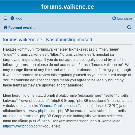
forums.vaikene.ee
KKK
Logi sisse
O
Foorumi pealeht
t
forums.vaikene.ee - Kasutamistingimused
s
i
Hakates kommuuni “forums.vaikene.ee” liikmeks (edaspidi "me", "meie",
"meid", “forums.vaikene.ee”, “https://forums.vaikene.ee”), nõustud sa
järgnevate tingimustega. If you do not agree to be legally bound by all of the
following terms then please do not access and/or use “forums.vaikene.ee”. We
may change these at any time and we’ll do our utmost in informing you, though
it would be prudent to review this regularly yourself as your continued usage of
“forums.vaikene.ee” after changes mean you agree to be legally bound by
these terms as they are updated and/or amended.
Meie foorumid on ehitatud phpBB platvormile (edaspidi “see”, “selle”, “phpBB
tarkvara”, “www.phpbb.com”, “phpBB Grupp, “phpBB meeskond”), mis on antud
vabaks kasutamiseks “
General Public License
” alusel (edaspidi “GPL”) ja on
allalaaditav siit:
www.phpbb.com
. phpBB tarkvara on vaid vahend internetis
arutelude pidamiseks, phpBB Grupp ei ole kuidagiviisi vastutav selle eest,
mida me võime ja ei või teha. Rohkem informatsiooni phpBB kohta leiad
https://www.phpbb.com/
kodulehelt.