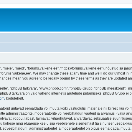
"meie", "meid", “forums.vaikene.ee”, “https://forums.vaikene.ee”), nõustud sa järgn
 “forums.vaikene.ee”. We may change these at any time and we’ll do our utmost in in
 changes mean you agree to be legally bound by these terms as they are updated 
 “selle”, “phpBB tarkvara”, “www.phpbb.com”, “phpBB Grupp, “phpBB meeskond”), m
 phpBB tarkvara on vaid vahend internetis arutelude pidamiseks, phpBB Grupp ei ole 
com/
kodulehelt.
orid üritavad eemaldada või muuta kõiki vastuolulisi materjale nii kiiresti kui võim
itte administraatorite, moderaatorite või veebihalduri vaateid ja arvamusi (välja arva
lvavat, roppu, labast, laimavat, vihaõhutavat, ähvardavat, seksuaalse suunitlusega
inu kohese ning eluaegse keelu siia veebilehele sisenemast (ja sinu teenusepakkuj
et veebihalduril, administraatoritel ja moderaatoritel on õigus eemaldada, muuta, li