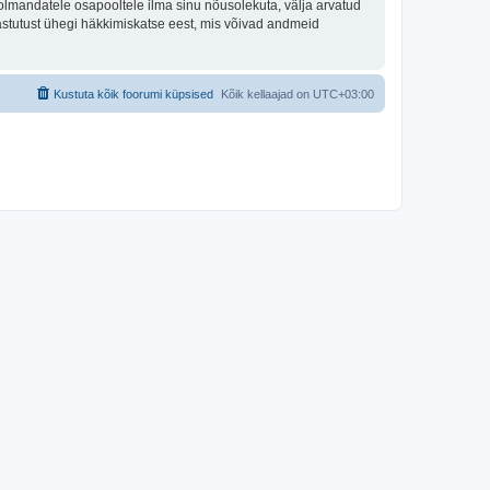
olmandatele osapooltele ilma sinu nõusolekuta, välja arvatud
vastutust ühegi häkkimiskatse eest, mis võivad andmeid
Kustuta kõik foorumi küpsised
Kõik kellaajad on
UTC+03:00