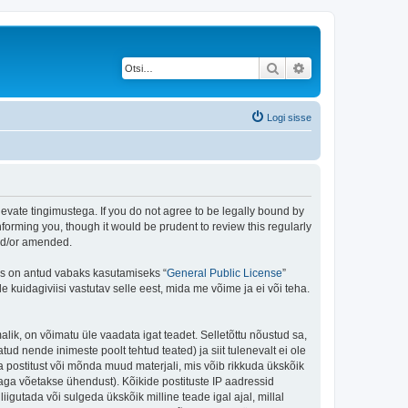
Otsi
Täiendatud otsing
Logi sisse
evate tingimustega. If you do not agree to be legally bound by
forming you, though it would be prudent to review this regularly
and/or amended.
is on antud vabaks kasutamiseks “
General Public License
”
kuidagiviisi vastutav selle eest, mida me võime ja ei või teha.
alik, on võimatu üle vaadata igat teadet. Selletõttu nõustud sa,
tud nende inimeste poolt tehtud teated) ja siit tulenevalt ei ole
 postitust või mõnda muud materjali, mis võib rikkuda ükskõik
aga võetakse ühendust). Kõikide postituste IP aadressid
igutada või sulgeda ükskõik milline teade igal ajal, millal