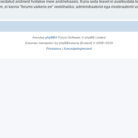
t sisestatud andmeid hoitakse meie andmebaasis. Kuna seda teavet ei avalikustata k
rum, ei kanna “forums.vaikene.ee” veebihaldur, administraatorid ega moderaatorid 
Arendas
phpBB
® Forum Software © phpBB Limited
Estonian translation by phpBBestonia [Exabot] © 2008*-2020
Privaatsus
|
Kasutajatingimused