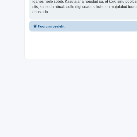
iganes neile sobib. Kasutajana nõustud sa, et kõiki sinu pool
siis, kui seda nõuab selle riigi seadus, kuhu on majutatud foo
ohustada.
Foorumi pealeht