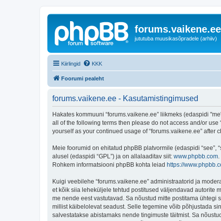
forums.vaikene.ee
jututuba muusikasõpradele (arhiiv)
Kiirlingid
KKK
Foorumi pealeht
forums.vaikene.ee - Kasutamistingimused
Hakates kommuuni “forums.vaikene.ee” liikmeks (edaspidi "me", 
all of the following terms then please do not access and/or use
yourself as your continued usage of “forums.vaikene.ee” after
Meie foorumid on ehitatud phpBB platvormile (edaspidi “see”,
alusel (edaspidi “GPL”) ja on allalaaditav siit:
www.phpbb.com
.
Rohkem informatsiooni phpBB kohta leiad
https://www.phpbb.
Kuigi veebilehe “forums.vaikene.ee” administraatorid ja moderaat
et kõik siia leheküljele tehtud postitused väljendavad autorite m
me nende eest vastutavad. Sa nõustud mitte postitama ühtegi so
millist käibelolevat seadust. Selle tegemine võib põhjustada s
salvestatakse abistamaks nende tingimuste täitmist. Sa nõustud, 