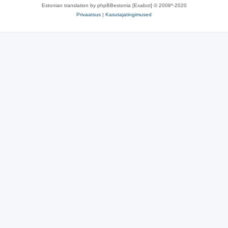
Estonian translation by phpBBestonia [Exabot] © 2008*-2020
Privaatsus
|
Kasutajatingimused