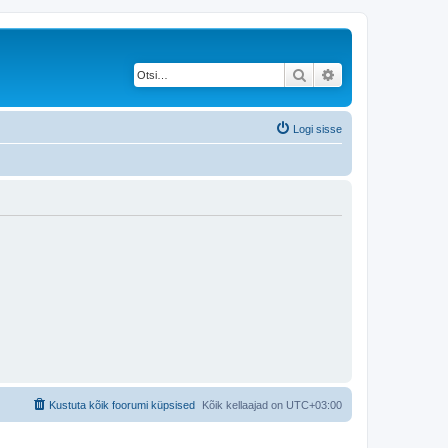
Otsi
Täiendatud otsing
Logi sisse
Kustuta kõik foorumi küpsised
Kõik kellaajad on
UTC+03:00