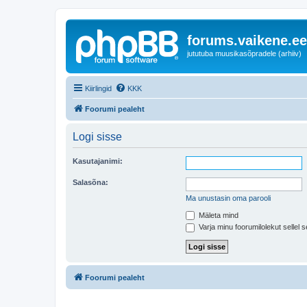
forums.vaikene.ee
jututuba muusikasõpradele (arhiiv)
Kiirlingid
KKK
Foorumi pealeht
Logi sisse
Kasutajanimi:
Salasõna:
Ma unustasin oma parooli
Mäleta mind
Varja minu foorumilolekut sellel s
Foorumi pealeht