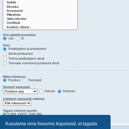
Otsi alamfoorumitest:
Jah
Ei
Otsi:
Pealkirjadest ja postitustest
Ainult postitustest
Teema pealkirjadest ainult
Teemade esimesed postitused ainult
Näita tulemusi:
Postitusi
Teemasid
Sorteeri vastused:
Kasvav
Kahanev
Limiteeri vastuseid eelmise:
Tagasi esimese juurde:
RETURN_FIRST_EXPLAIN
postituse sümbolit
Kasutame oma foorumis küpsiseid, et tagada