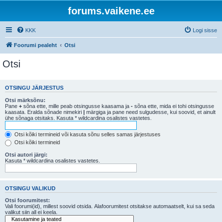
forums.vaikene.ee
KKK
Logi sisse
Foorumi pealeht
Otsi
Otsi
OTSINGU JÄRJESTUS
Otsi märksõnu:
Pane
+
sõna ette, mille peab otsingusse kaasama ja
-
sõna ette, mida ei tohi otsingusse
kaasata. Eralda sõnade nimekiri
|
märgiga ja pane need sulgudesse, kui soovid, et ainult
ühe sõnaga otsitaks. Kasuta * wildcardina osalistes vastetes.
Otsi kõiki termineid või kasuta sõnu selles samas järjestuses
Otsi kõiki termineid
Otsi autori järgi:
Kasuta * wildcardina osalistes vastetes.
OTSINGU VALIKUD
Otsi foorumitest:
Vali foorumi(id), millest soovid otsida. Alafoorumitest otsitakse automaatselt, kui sa seda
valikut siin all ei keela.