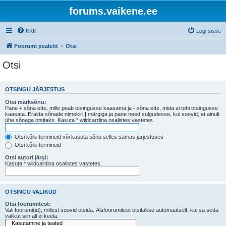
forums.vaikene.ee
KKK
Logi sisse
Foorumi pealeht
Otsi
Otsi
OTSINGU JÄRJESTUS
Otsi märksõnu:
Pane
+
sõna ette, mille peab otsingusse kaasama ja
-
sõna ette, mida ei tohi otsingusse
kaasata. Eralda sõnade nimekiri
|
märgiga ja pane need sulgudesse, kui soovid, et ainult
ühe sõnaga otsitaks. Kasuta * wildcardina osalistes vastetes.
Otsi kõiki termineid või kasuta sõnu selles samas järjestuses
Otsi kõiki termineid
Otsi autori järgi:
Kasuta * wildcardina osalistes vastetes.
OTSINGU VALIKUD
Otsi foorumitest:
Vali foorumi(id), millest soovid otsida. Alafoorumitest otsitakse automaatselt, kui sa seda
valikut siin all ei keela.