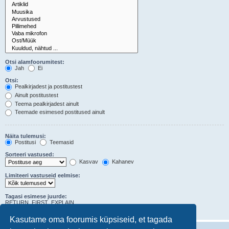
Otsi alamfoorumitest:
Jah
Ei
Otsi:
Pealkirjadest ja postitustest
Ainult postitustest
Teema pealkirjadest ainult
Teemade esimesed postitused ainult
Näita tulemusi:
Postitusi
Teemasid
Sorteeri vastused:
Kasvav
Kahanev
Limiteeri vastuseid eelmise:
Tagasi esimese juurde:
RETURN_FIRST_EXPLAIN
postituse sümbolit
Kasutame oma foorumis küpsiseid, et tagada