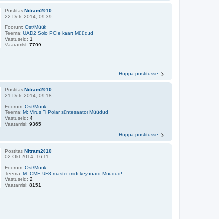
Postitas
Nitram2010
22 Dets 2014, 09:39
Foorum:
Ost/Müük
Teema:
UAD2 Solo PCIe kaart Müüdud
Vastuseid:
1
Vaatamisi:
7769
Hüppa postitusse
Postitas
Nitram2010
21 Dets 2014, 09:18
Foorum:
Ost/Müük
Teema:
M: Virus Ti Polar süntesaator Müüdud
Vastuseid:
4
Vaatamisi:
9365
Hüppa postitusse
Postitas
Nitram2010
02 Okt 2014, 16:11
Foorum:
Ost/Müük
Teema:
M: CME UF8 master midi keyboard Müüdud!
Vastuseid:
2
Vaatamisi:
8151