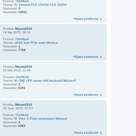
Foorum:
Ost/Müük
Teema:
O: Yamaha PLG 150AN/ PLG 150DX
Vastuseid:
0
Vaatamisi:
14811
Hüppa postitusse
Postitas
Nitram2010
19 Mai 2015, 08:34
Foorum:
Ost/Müük
Teema:
UAD2 Solo PCIe kaart Müüdud
Vastuseid:
1
Vaatamisi:
7769
Hüppa postitusse
Postitas
Nitram2010
29 Mär 2015, 11:44
Foorum:
Ost/Müük
Teema:
M: CME UF8 master midi keyboard Müüdud!
Vastuseid:
2
Vaatamisi:
8151
Hüppa postitusse
Postitas
Nitram2010
03 Jaan 2015, 01:43
Foorum:
Ost/Müük
Teema:
M: Virus Ti Polar süntesaator Müüdud
Vastuseid:
4
Vaatamisi:
9365
Hüppa postitusse