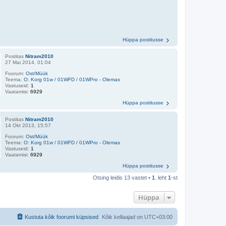
Hüppa postitusse
Postitas
Nitram2010
27 Mai 2014, 01:04
Foorum:
Ost/Müük
Teema:
O: Korg 01w / 01WFD / 01WPro - Olemas
Vastuseid:
1
Vaatamisi:
6929
Hüppa postitusse
Postitas
Nitram2010
14 Okt 2013, 15:57
Foorum:
Ost/Müük
Teema:
O: Korg 01w / 01WFD / 01WPro - Olemas
Vastuseid:
1
Vaatamisi:
6929
Hüppa postitusse
Otsing leidis 13 vastet •
1
. leht
1
-st
Hüppa
Kustuta kõik foorumi küpsised
Kõik kellaajad on
UTC+03:00