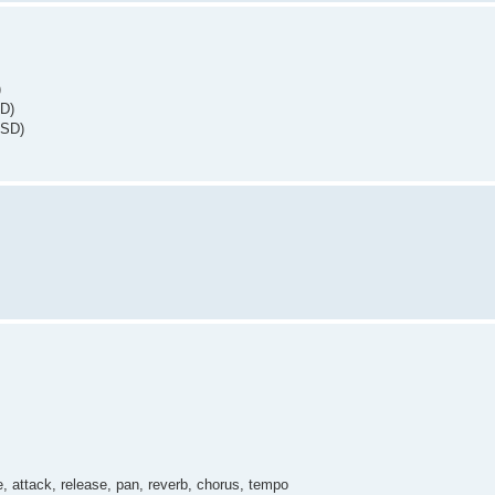
)
SD)
USD)
e, attack, release, pan, reverb, chorus, tempo