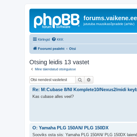
forums.vaikene.ee
jututuba muusikasõpradele (arhiiv)
Kiirlingid
KKK
Foorumi pealeht
Otsi
Otsing leidis 13 vastet
Mine täiendatud otsinguisse
Otsi
Täiendatud otsing
Re: M:Cubase 8/NI Komplete10/Nexus2/midi key
Kas cubase alles veel?
O: Yamaha PLG 150AN/ PLG 150DX
Sooviks osta siis: Yamaha PLG 150AN/ PLG 150DX laiend