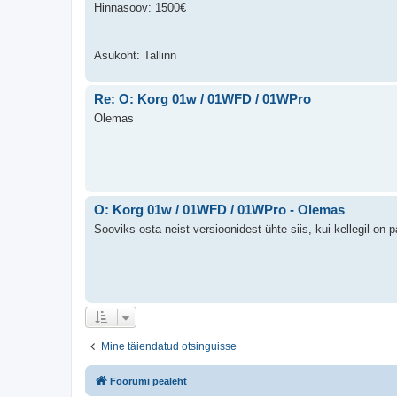
Hinnasoov: 1500€
Asukoht: Tallinn
Re: O: Korg 01w / 01WFD / 01WPro
Olemas
O: Korg 01w / 01WFD / 01WPro - Olemas
Sooviks osta neist versioonidest ühte siis, kui kellegil o
Mine täiendatud otsinguisse
Foorumi pealeht