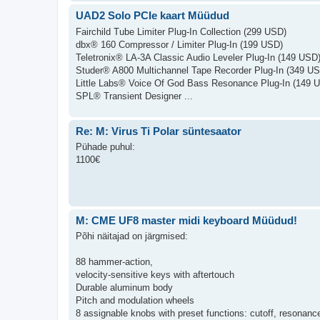
UAD2 Solo PCIe kaart Müüdud
Fairchild Tube Limiter Plug-In Collection (299 USD)
dbx® 160 Compressor / Limiter Plug-In (199 USD)
Teletronix® LA-3A Classic Audio Leveler Plug-In (149 USD
Studer® A800 Multichannel Tape Recorder Plug-In (349 U
Little Labs® Voice Of God Bass Resonance Plug-In (149 
SPL® Transient Designer ...
Re: M: Virus Ti Polar süntesaator
Pühade puhul:
1100€
M: CME UF8 master midi keyboard Müüdud!
Põhi näitajad on järgmised:
88 hammer-action,
velocity-sensitive keys with aftertouch
Durable aluminum body
Pitch and modulation wheels
8 assignable knobs with preset functions: cutoff, resonanc