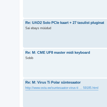
Re: UAD2 Solo PCIe kaart + 27 tasulist pluginat
Sai ebays müüdud
Re: M: CME UF8 master midi keyboard
Sobib
Re: M: Virus Ti Polar süntesaator
http://www.osta.ee/suntesaator-virus-ti ... 59185.html