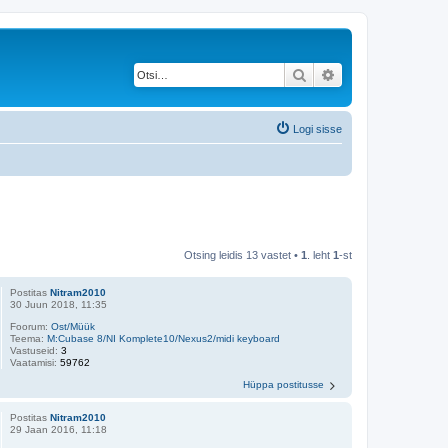
Otsi
Täiendatud otsing
Logi sisse
Otsing leidis 13 vastet •
1
. leht
1
-st
Postitas
Nitram2010
30 Juun 2018, 11:35
Foorum:
Ost/Müük
Teema:
M:Cubase 8/NI Komplete10/Nexus2/midi keyboard
Vastuseid:
3
Vaatamisi:
59762
Hüppa postitusse
Postitas
Nitram2010
29 Jaan 2016, 11:18