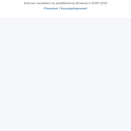
Estonian translation by phpBBestonia [Exabot] © 2008*-2020
Privaatsus
|
Kasutajatingimused