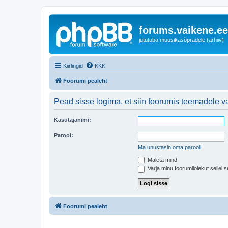
forums.vaikene.ee
jututuba muusikasõpradele (arhiiv)
Kiirlingid
KKK
Foorumi pealeht
Pead sisse logima, et siin foorumis teemadele va
Kasutajanimi:
Parool:
Ma unustasin oma parooli
Mäleta mind
Varja minu foorumilolekut sellel s
Foorumi pealeht