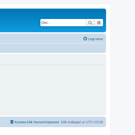
Otsi
Täiendatud otsing
Logi sisse
Kustuta kõik foorumi küpsised
Kõik kellaajad on
UTC+03:00