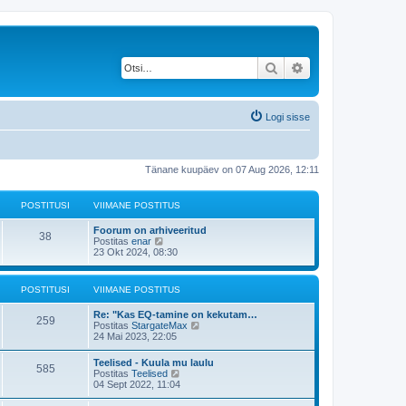
Otsi
Täiendatud otsing
Logi sisse
Tänane kuupäev on 07 Aug 2026, 12:11
POSTITUSI
VIIMANE POSTITUS
V
Foorum on arhiveeritud
P
38
i
V
Postitas
enar
i
a
23 Okt 2024, 08:30
o
m
a
a
t
s
n
a
POSTITUSI
VIIMANE POSTITUS
e
v
t
p
i
V
Re: "Kas EQ-tamine on kekutam…
o
i
P
259
i
V
Postitas
StargateMax
s
m
i
i
a
24 Mai 2023, 22:05
t
a
o
m
a
i
s
t
a
t
t
t
V
Teelised - Kuula mu laulu
s
P
585
n
a
u
p
i
V
Postitas
Teelised
u
e
v
s
o
i
a
04 Sept 2022, 11:04
t
p
i
o
s
m
a
s
o
i
t
a
t