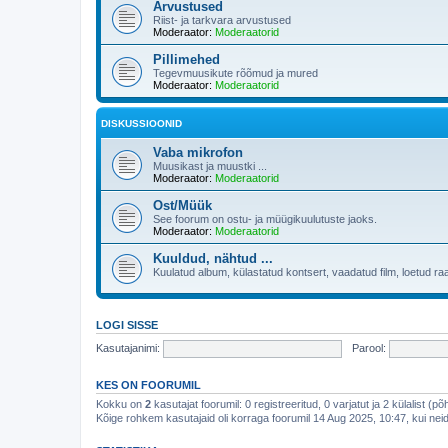
Arvustused
Riist- ja tarkvara arvustused
Moderaator:
Moderaatorid
Pillimehed
Tegevmuusikute rõõmud ja mured
Moderaator:
Moderaatorid
DISKUSSIOONID
Vaba mikrofon
Muusikast ja muustki ...
Moderaator:
Moderaatorid
Ost/Müük
See foorum on ostu- ja müügikuulutuste jaoks.
Moderaator:
Moderaatorid
Kuuldud, nähtud ...
Kuulatud album, külastatud kontsert, vaadatud film, loetud ra
LOGI SISSE
Kasutajanimi:
Parool:
KES ON FOORUMIL
Kokku on
2
kasutajat foorumil: 0 registreeritud, 0 varjatut ja 2 külalist (p
Kõige rohkem kasutajaid oli korraga foorumil 14 Aug 2025, 10:47, kui neid