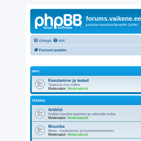
forums.vaikene.ee
jututuba muusikasõpradele (arhiiv)
Kiirlingid
KKK
Foorumi pealeht
INFO
Kasutamine ja teated
Teated ja muu selline
Moderaator:
Moderaatorid
TEEMAD
Artiklid
Artiklid muusika tegemise ja vahendite kohta
Moderaator:
Moderaatorid
Muusika
Musa - kuulamiseks ja kommenteerimiseks
Moderaator:
Moderaatorid