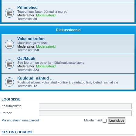
Pillimehed
Tegevmuusikute rõõmud ja mured
Moderaator:
Moderaatorid
Teemasid:
80
Diskussioonid
Vaba mikrofon
Muusikast ja muustki ...
Moderaator:
Moderaatorid
Teemasid:
258
Ost/Müük
See foorum on ostu- ja müügikuulutuste jaoks.
Moderaator:
Moderaatorid
Teemasid:
223
Kuuldud, nähtud ...
Kuulatud album, külastatud kontsert, vaadatud film, loetud raamat jne
Teemasid:
12
LOGI SISSE
Kasutajanimi:
Parool:
Ma unustasin oma parooli
Mäleta mind
KES ON FOORUMIL