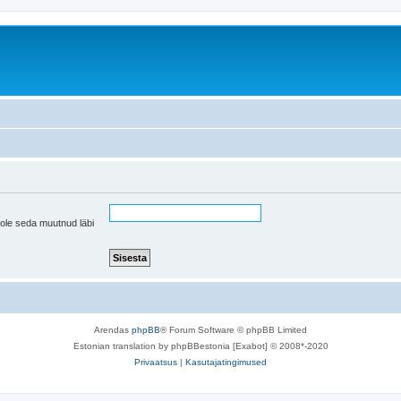
pole seda muutnud läbi
Arendas
phpBB
® Forum Software © phpBB Limited
Estonian translation by phpBBestonia [Exabot] © 2008*-2020
Privaatsus
|
Kasutajatingimused