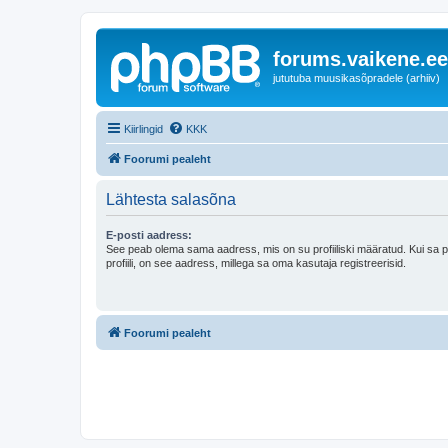
forums.vaikene.ee
jututuba muusikasõpradele (arhiiv)
Kiirlingid
KKK
Foorumi pealeht
Lähtesta salasõna
E-posti aadress:
See peab olema sama aadress, mis on su profiiliski määratud. Kui sa 
profiili, on see aadress, millega sa oma kasutaja registreerisid.
Foorumi pealeht