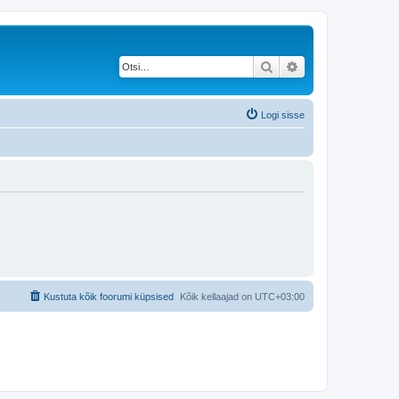
Otsi
Täiendatud otsing
Logi sisse
Kustuta kõik foorumi küpsised
Kõik kellaajad on
UTC+03:00