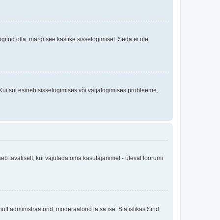
logitud olla, märgi see kastike sisselogimisel. Seda ei ole
Kui sul esineb sisselogimises või väljalogimises probleeme,
eb tavaliselt, kui vajutada oma kasutajanimel - üleval foorumi
inult administraatorid, moderaatorid ja sa ise. Statistikas Sind