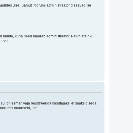
i laadides üles. Samuti foorumi administraatorid saavad ise
tleid muuta, kuna need määrab administraator. Palun ära riku
 arvu.
ul on esmalt vaja registreerida kasutajaks, et saaksid seda
 foorumis manuseid, jne.