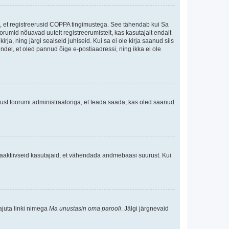
ee, et registreerusid COPPA tingimustega. See tähendab kui Sa
oorumid nõuavad uutelt registreerumistelt, kas kasutajalt endalt
rja, ning järgi sealseid juhiseid. Kui sa ei ole kirja saanud siis
kindel, et oled pannud õige e-postiaadressi, ning ikka ei ole
ndust foorumi administraatoriga, et teada saada, kas oled saanud
baaktiivseid kasutajaid, et vähendada andmebaasi suurust. Kui
ajuta linki nimega
Ma unustasin oma parooli
. Jälgi järgnevaid