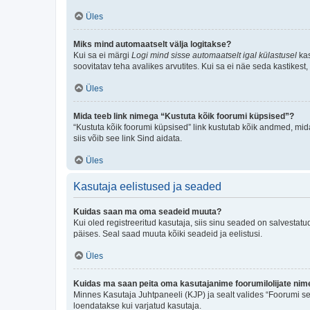
Üles
Miks mind automaatselt välja logitakse?
Kui sa ei märgi
Logi mind sisse automaatselt igal külastusel
kas
soovitatav teha avalikes arvutites. Kui sa ei näe seda kastikest
Üles
Mida teeb link nimega “Kustuta kõik foorumi küpsised”?
“Kustuta kõik foorumi küpsised” link kustutab kõik andmed, mid
siis võib see link Sind aidata.
Üles
Kasutaja eelistused ja seaded
Kuidas saan ma oma seadeid muuta?
Kui oled registreeritud kasutaja, siis sinu seaded on salvestat
päises. Seal saad muuta kõiki seadeid ja eelistusi.
Üles
Kuidas ma saan peita oma kasutajanime foorumilolijate nime
Minnes Kasutaja Juhtpaneeli (KJP) ja sealt valides “Foorumi se
loendatakse kui varjatud kasutaja.