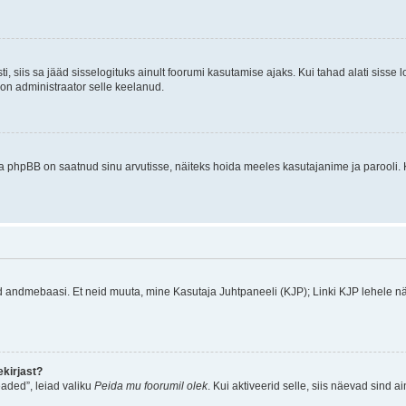
ti, siis sa jääd sisselogituks ainult foorumi kasutamise ajaks. Kui tahad alati sisse 
, on administraator selle keelanud.
a phpBB on saatnud sinu arvutisse, näiteks hoida meeles kasutajanime ja parooli. 
ud andmebaasi. Et neid muuta, mine Kasutaja Juhtpaneeli (KJP); Linki KJP lehele nä
kirjast?
aded”, leiad valiku
Peida mu foorumil olek
. Kui aktiveerid selle, siis näevad sind a