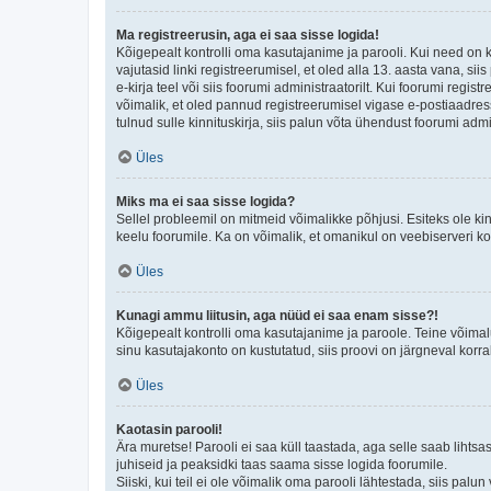
Ma registreerusin, aga ei saa sisse logida!
Kõigepealt kontrolli oma kasutajanime ja parooli. Kui need on 
vajutasid linki registreerumisel, et oled alla 13. aasta vana, s
e-kirja teel või siis foorumi administraatorilt. Kui foorumi regis
võimalik, et oled pannud registreerumisel vigase e-postiaadressi 
tulnud sulle kinnituskirja, siis palun võta ühendust foorumi admi
Üles
Miks ma ei saa sisse logida?
Sellel probleemil on mitmeid võimalikke põhjusi. Esiteks ole ki
keelu foorumile. Ka on võimalik, et omanikul on veebiserveri ko
Üles
Kunagi ammu liitusin, aga nüüd ei saa enam sisse?!
Kõigepealt kontrolli oma kasutajanime ja paroole. Teine võimal
sinu kasutajakonto on kustutatud, siis proovi on järgneval korr
Üles
Kaotasin parooli!
Ära muretse! Parooli ei saa küll taastada, aga selle saab lihtsa
juhiseid ja peaksidki taas saama sisse logida foorumile.
Siiski, kui teil ei ole võimalik oma parooli lähtestada, siis pal