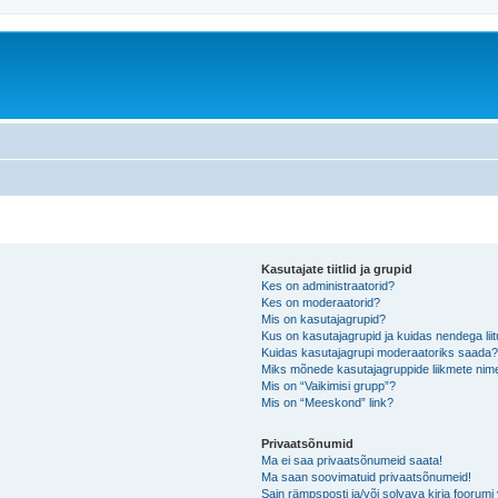
Kasutajate tiitlid ja grupid
Kes on administraatorid?
Kes on moderaatorid?
Mis on kasutajagrupid?
Kus on kasutajagrupid ja kuidas nendega lii
Kuidas kasutajagrupi moderaatoriks saada
Miks mõnede kasutajagruppide liikmete nime
Mis on “Vaikimisi grupp”?
Mis on “Meeskond” link?
Privaatsõnumid
Ma ei saa privaatsõnumeid saata!
Ma saan soovimatuid privaatsõnumeid!
Sain rämpsposti ja/või solvava kirja foorum