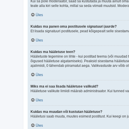
Kui sa pole moderaator, saad sa kustutada ja muuta ainult oma 
teate alla kiri selle kohta, millal sa seda viimati muutsid. Mode
Üles
Kuidas ma panen oma postitusele signatuuri juurde?
Et lisada signatuuri postitusele, pead kõigepealt selle sisesta
Üles
Kuidas ma hääletuse teen?
Hääletuste tegemine on lihte - kui postitad teema (või muuda
õigused hääletuse algatamiseks). Peaksid sisestama hääletuse p
ajalimiidi, 0 tähendab piiramatut aega. Valikvastuste arv võib ol
Üles
Miks ma ei saa lisada hääletuse valikuid?
Hääletuse valikute limiidi määrab administraator. Kui tunned vaj
Üles
Kuidas ma muudan või kustutan hääletuse?
Hääletusi saab muuta, muutes esimest postitust. Kui keegi on 
Üles