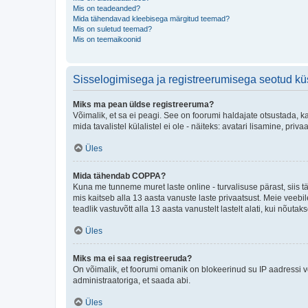
Mis on teadeanded?
Mida tähendavad kleebisega märgitud teemad?
Mis on suletud teemad?
Mis on teemaikoonid
Sisselogimisega ja registreerumisega seotud k
Miks ma pean üldse registreeruma?
Võimalik, et sa ei peagi. See on foorumi haldajate otsustada, k
mida tavalistel külalistel ei ole - näiteks: avatari lisamine, p
Üles
Mida tähendab COPPA?
Kuna me tunneme muret laste online - turvalisuse pärast, siis
mis kaitseb alla 13 aasta vanuste laste privaatsust. Meie veebi
teadlik vastuvõtt alla 13 aasta vanustelt lastelt alati, kui nõut
Üles
Miks ma ei saa registreeruda?
On võimalik, et foorumi omanik on blokeerinud su IP aadressi v
administraatoriga, et saada abi.
Üles