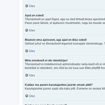
Üles
Ajad on valed!
Tõenäoliselt on ajad õiged, aga sa oled lihtsalt teises ajavöö
Palun pane tähele, et ajatsooni muutmiseks, nagu ka muude sead
Üles
Muutsin oma ajatsooni, aga ajad on ikka valed!
Sellisel juhul on tõenäoliselt tegemist suveajale üleminekuga. 
Üles
Minu emakeelt ei ole nimekirjas!
Tõenäoliselt ei installeerinud administraator seda keelt või ei 
keelefaili ei eksisteeri, siis võid ka ise luua uue tõlke phpBB 
Üles
Kuidas ma panen kasutajanime juurde omale pildi?
Kasutajanime juures saab olla kaks pilti. Esimene on seotud tii
Üles