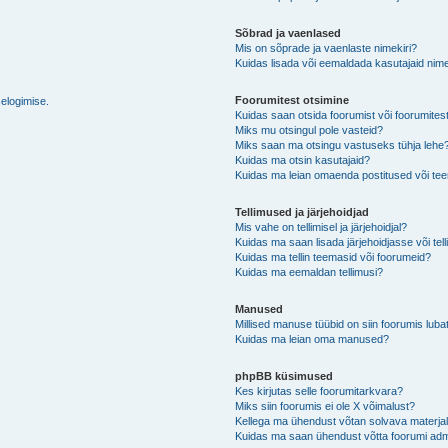
Sõbrad ja vaenlased
Mis on sõprade ja vaenlaste nimekiri?
Kuidas lisada või eemaldada kasutajaid nime
Foorumitest otsimine
selogimise.
Kuidas saan otsida foorumist või foorumites
Miks mu otsingul pole vasteid?
Miks saan ma otsingu vastuseks tühja lehe
Kuidas ma otsin kasutajaid?
Kuidas ma leian omaenda postitused või t
Tellimused ja järjehoidjad
Mis vahe on tellimisel ja järjehoidjal?
Kuidas ma saan lisada järjehoidjasse või tel
Kuidas ma tellin teemasid või foorumeid?
Kuidas ma eemaldan tellimusi?
Manused
Millised manuse tüübid on siin foorumis luba
Kuidas ma leian oma manused?
phpBB küsimused
Kes kirjutas selle foorumitarkvara?
Miks siin foorumis ei ole X võimalust?
Kellega ma ühendust võtan solvava materjali 
Kuidas ma saan ühendust võtta foorumi adm