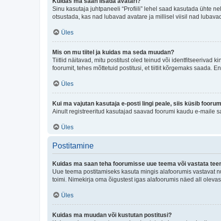
Kuidas ma saan lisada avatari?
Sinu kasutaja juhtpaneeli “Profiili” lehel saad kasutada ühte nel
otsustada, kas nad lubavad avatare ja millisel viisil nad lubava
Üles
Mis on mu tiitel ja kuidas ma seda muudan?
Tiitlid näitavad, mitu postitust oled teinud või identfitseeriva
foorumit, tehes mõttetuid postitusi, et tiitlit kõrgemaks saada
Üles
Kui ma vajutan kasutaja e-posti lingi peale, siis küsib fooru
Ainult registreeritud kasutajad saavad foorumi kaudu e-maile sa
Üles
Postitamine
Kuidas ma saan teha foorumisse uue teema või vastata te
Uue teema postitamiseks kasuta mingis alafoorumis vastavat nu
toimi. Nimekirja oma õigustest igas alafoorumis näed all olevas
Üles
Kuidas ma muudan või kustutan postitusi?