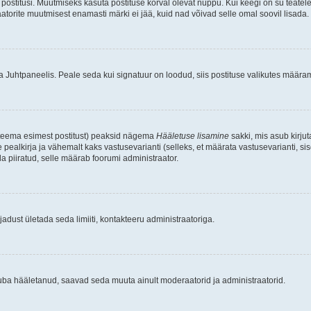
postitusi. Muutmiseks kasuta postituse kõrval olevat nuppu. Kui keegi on su teate
raatorite muutmisest enamasti märki ei jää, kuid nad võivad selle omal soovil lisada.
ma Juhtpaneelis. Peale seda kui signatuur on loodud, siis postituse valikutes määr
d teema esimest postitust) peaksid nägema
Hääletuse lisamine
sakki, mis asub kirjut
ealkirja ja vähemalt kaks vastusevarianti (selleks, et määrata vastusevarianti, s
la piiratud, selle määrab foorumi administraator.
adust ületada seda limiiti, kontakteeru administraatoriga.
juba hääletanud, saavad seda muuta ainult moderaatorid ja administraatorid.