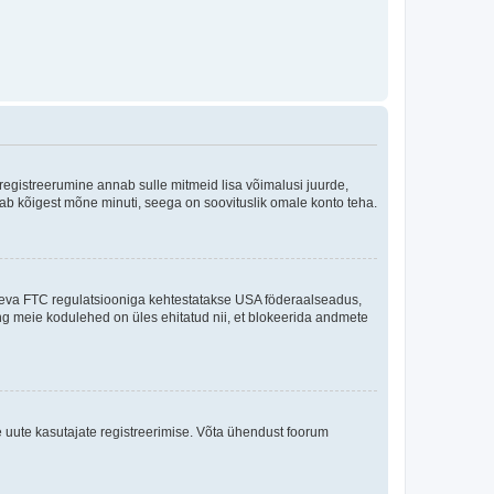
 registreerumine annab sulle mitmeid lisa võimalusi juurde,
võtab kõigest mõne minuti, seega on soovituslik omale konto teha.
sneva FTC regulatsiooniga kehtestatakse USA föderaalseadus,
ning meie kodulehed on üles ehitatud nii, et blokeerida andmete
e uute kasutajate registreerimise. Võta ühendust foorum