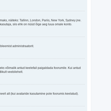
maks, näiteks: Tallinn, London, Pariis, New York, Sydney jne.
kasutaja, siis ehk on nüüd õige aeg luua omale konto.
bleemist administraatorit.
oleks võimalik antud keelefail paigaldada foorumile. Kui antud
ikult veebilehelt.
neel
i alt (kui avataride kasutamine pole foorumis keelatud).