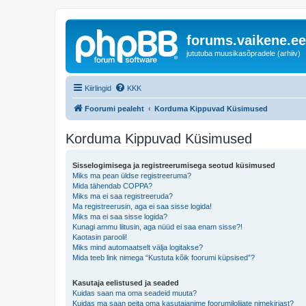
forums.vaikene.ee
jututuba muusikasõpradele (arhiiv)
Kiirlingid
KKK
Foorumi pealeht
Korduma Kippuvad Küsimused
Korduma Kippuvad Küsimused
Sisselogimisega ja registreerumisega seotud küsimused
Miks ma pean üldse registreeruma?
Mida tähendab COPPA?
Miks ma ei saa registreeruda?
Ma registreerusin, aga ei saa sisse logida!
Miks ma ei saa sisse logida?
Kunagi ammu liitusin, aga nüüd ei saa enam sisse?!
Kaotasin parooli!
Miks mind automaatselt välja logitakse?
Mida teeb link nimega “Kustuta kõik foorumi küpsised”?
Kasutaja eelistused ja seaded
Kuidas saan ma oma seadeid muuta?
Kuidas ma saan peita oma kasutajanime foorumilolijate nimekirjast?