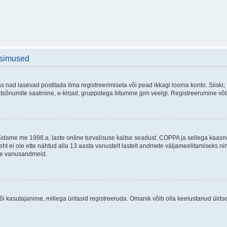
üsimused
as nad lasevad postitada ilma registreerimiseta või pead ikkagi looma konto. Siiski;
rivaatsõnumite saatmine, e-kirjad, gruppidega liitumine jpm veelgi. Registreerumine 
 täidame me 1998.a. laste online turvalisuse kaitse seadust. COPPA ja sellega kaa
leht ei ole ette nähtud alla 13 aasta vanustelt lastelt andmete väljameelitamiseks 
akse vanusandmeid.
õi kasutajanime, millega üritasid registreeruda. Omanik võib olla keelustanud ülds