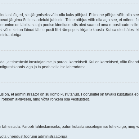
kindlasti õiged, siis järgmiseks võib-olla kaks põhjust. Esimene põhjus võib-olla s
iis pead järgima Sulle saadetuid juhiseid. Teine põhjus võib olla aga see, et mõned f
treerumine on läbi kasutaja poolse kinnituse, siis oled saanud oma e-postiaadressile ki
või e-kiri on läinud läbi e-posti filtri rämpspost kirjade kausta. Kui sa oled täiesti 
nistraatoriga.
ndel, et sisestasid kasutajanime ja parooli korrektselt. Kui on korrektsed, võta ühe
nfiguratsioonis viga ja ta peab selle ise lahendama.
us on, et administraator on su konto kustutanud. Foorumitel on tavaks kustutada e
al rohkem aktiivsem, ning võtta rohkem osa vestlustest.
si lähtestada. Parooli lähtestamiseks, palun külasta sisselogimise lehekülge, ning v
un võta ühendust foorumi administraatoriga.