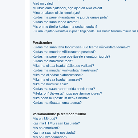
Ajad on valed!
Muutsin oma ajatsooni, aga ajad on ikka valed!
Minu emakeelt ei ole nimekirjas!
Kuidas ma panen kasutajanime juurde omale pildi?
Kuidas ma saan lisada avatari?
Mis on mu tiitel ja kuidas ma seda muudan?
Kui ma vajutan kasutaja e-posti lingi peale, siis küsib foorum minult sis
Postitamine
Kuidas ma saan teha foorumisse uue teema või vastata teemale?
Kuidas ma muudan või kustutan postitusi?
Kuidas ma panen oma postitusele signatuuri juurde?
Kuidas ma hääletuse teen?
Miks ma ei saa lisada hääletuse valikuid?
Kuidas ma muudan või kustutan hääletuse?
Miks ma ei pääse alafoorumisse?
Miks ma ei saa lisada manuseid?
Miks ma hoiatuse sain?
Kuidas ma saan raporteerida postitusest?
Milleks on “Salvesta” nupp postitamise juures?
Miks peab mu postitust heaks kiitma?
Kuidas ma tõstatan oma teemat?
Vormindamine ja teemade tüübid
Mis on BBkood?
Kas ma HTMLi saan kasutada?
Mis on emotikoni?
Kas ma saan pilte postitada?
Mis on üldteadaanded?