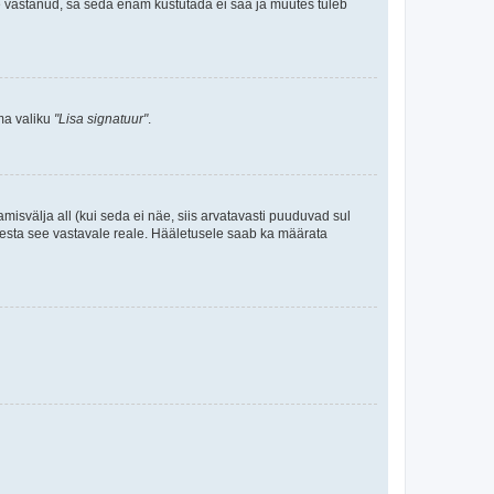
le vastanud, sa seda enam kustutada ei saa ja muutes tuleb
ama valiku
"Lisa signatuur"
.
amisvälja all (kui seda ei näe, siis arvatavasti puuduvad sul
isesta see vastavale reale. Hääletusele saab ka määrata