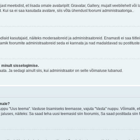
jast meetodist, et lisada omale avataripilt: Gravatar, Gallery, mujalt veebilehelt võ
d. Kui sa ei saa kasutada avatare, siis võta ühendust foorumi administraatoriga..
d kindlaid kasutajaid, näiteks moderaatoreid ja administraatoreid. Enamasti ei saa tii
. Enamik foorumite administraatoreid seda ei kannata ja nad madaldavad su postituste
m minult sisselogimise.
ata. Ja sedagi ainult siis, kui administraator on selle võimaluse lubanud.
emale?
ppu "Uus teema". Vastuse lisamiseks teemasse, vajuta "Vasta" nuppu. Võimalik, et s
 jaluses, näiteks: Sa saad teha uusi teemasid siin foorumis, Sa saad postitada siin