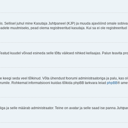
ndis. Sellisel juhul mine Kasutaja Juhtpaneel (KJP) ja muuda ajavöönd omale sobiva
ete muutmiseks, pead olema registreeritud kasutaja. Kui sa ei ole registreeritud 
Teatud kuudel võivad esineda selle tõttu väiksed nihked kellaajas. Palun teavita pro
ole keegi seda veel tõlkinud. Võta ühendust foorumi administraatoriga ja palu, kas 
foorumile. Rohkemat informatsiooni kuidas tõlkida phpBB tarkvara leiad
phpBB
® ametl
tliga ja selle määrab administraator. Teine on avatar ja selle saad ise panna
Juhtpa