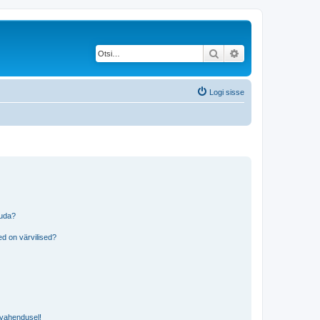
Otsi
Täiendatud otsing
Logi sisse
tuda?
?
d on värvilised?
i vahendusel!