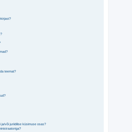
kirjast?
t?
?
eemad?
lida teemat?
tud?
ja/või juriidilise küsimuse osas?
inistraatoriga?