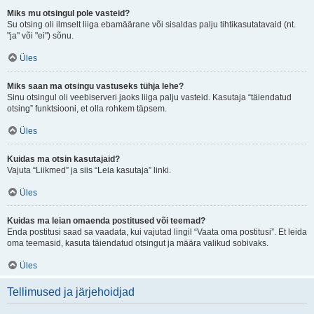
Miks mu otsingul pole vasteid?
Su otsing oli ilmselt liiga ebamäärane või sisaldas palju tihtikasutatavaid (nt.
"ja" või "ei") sõnu.
Üles
Miks saan ma otsingu vastuseks tühja lehe?
Sinu otsingul oli veebiserveri jaoks liiga palju vasteid. Kasutaja “täiendatud
otsing” funktsiooni, et olla rohkem täpsem.
Üles
Kuidas ma otsin kasutajaid?
Vajuta “Liikmed” ja siis “Leia kasutaja” linki.
Üles
Kuidas ma leian omaenda postitused või teemad?
Enda postitusi saad sa vaadata, kui vajutad lingil “Vaata oma postitusi”. Et leida
oma teemasid, kasuta täiendatud otsingut ja määra valikud sobivaks.
Üles
Tellimused ja järjehoidjad