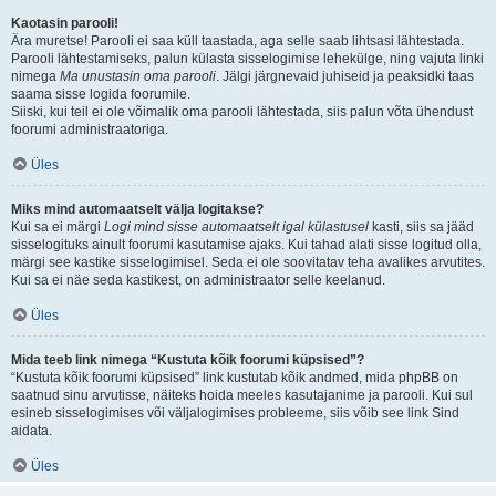
Kaotasin parooli!
Ära muretse! Parooli ei saa küll taastada, aga selle saab lihtsasi lähtestada.
Parooli lähtestamiseks, palun külasta sisselogimise lehekülge, ning vajuta linki
nimega
Ma unustasin oma parooli
. Jälgi järgnevaid juhiseid ja peaksidki taas
saama sisse logida foorumile.
Siiski, kui teil ei ole võimalik oma parooli lähtestada, siis palun võta ühendust
foorumi administraatoriga.
Üles
Miks mind automaatselt välja logitakse?
Kui sa ei märgi
Logi mind sisse automaatselt igal külastusel
kasti, siis sa jääd
sisselogituks ainult foorumi kasutamise ajaks. Kui tahad alati sisse logitud olla,
märgi see kastike sisselogimisel. Seda ei ole soovitatav teha avalikes arvutites.
Kui sa ei näe seda kastikest, on administraator selle keelanud.
Üles
Mida teeb link nimega “Kustuta kõik foorumi küpsised”?
“Kustuta kõik foorumi küpsised” link kustutab kõik andmed, mida phpBB on
saatnud sinu arvutisse, näiteks hoida meeles kasutajanime ja parooli. Kui sul
esineb sisselogimises või väljalogimises probleeme, siis võib see link Sind
aidata.
Üles