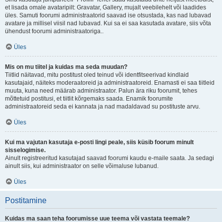
et lisada omale avataripilt: Gravatar, Gallery, mujalt veebilehelt või laadides
üles. Samuti foorumi administraatorid saavad ise otsustada, kas nad lubavad
avatare ja millisel viisil nad lubavad. Kui sa ei saa kasutada avatare, siis võta
ühendust foorumi administraatoriga..
Üles
Mis on mu tiitel ja kuidas ma seda muudan?
Tiitlid näitavad, mitu postitust oled teinud või identfitseerivad kindlaid
kasutajaid, näiteks moderaatoreid ja administraatoreid. Enamasti ei saa tiitleid
muuta, kuna need määrab administraator. Palun ära riku foorumit, tehes
mõttetuid postitusi, et tiitlit kõrgemaks saada. Enamik foorumite
administraatoreid seda ei kannata ja nad madaldavad su postituste arvu.
Üles
Kui ma vajutan kasutaja e-posti lingi peale, siis küsib foorum minult
sisselogimise.
Ainult registreeritud kasutajad saavad foorumi kaudu e-maile saata. Ja sedagi
ainult siis, kui administraator on selle võimaluse lubanud.
Üles
Postitamine
Kuidas ma saan teha foorumisse uue teema või vastata teemale?