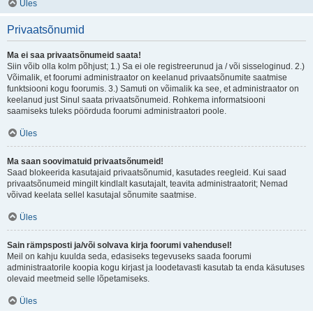
Üles
Privaatsõnumid
Ma ei saa privaatsõnumeid saata!
Siin võib olla kolm põhjust; 1.) Sa ei ole registreerunud ja / või sisseloginud. 2.)
Võimalik, et foorumi administraator on keelanud privaatsõnumite saatmise
funktsiooni kogu foorumis. 3.) Samuti on võimalik ka see, et administraator on
keelanud just Sinul saata privaatsõnumeid. Rohkema informatsiooni
saamiseks tuleks pöörduda foorumi administraatori poole.
Üles
Ma saan soovimatuid privaatsõnumeid!
Saad blokeerida kasutajaid privaatsõnumid, kasutades reegleid. Kui saad
privaatsõnumeid mingilt kindlalt kasutajalt, teavita administraatorit; Nemad
võivad keelata sellel kasutajal sõnumite saatmise.
Üles
Sain rämpsposti ja/või solvava kirja foorumi vahendusel!
Meil on kahju kuulda seda, edasiseks tegevuseks saada foorumi
administraatorile koopia kogu kirjast ja loodetavasti kasutab ta enda käsutuses
olevaid meetmeid selle lõpetamiseks.
Üles