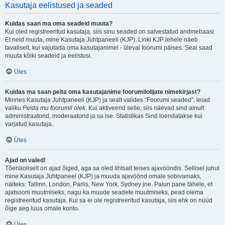
Kasutaja eelistused ja seaded
Kuidas saan ma oma seadeid muuta?
Kui oled registreeritud kasutaja, siis sinu seaded on salvestatud andmebaasi.
Et neid muuta, mine Kasutaja Juhtpaneeli (KJP); Linki KJP lehele näeb
tavaliselt, kui vajutada oma kasutajanimel - üleval foorumi päises. Seal saad
muuta kõiki seadeid ja eelistusi.
Üles
Kuidas ma saan peita oma kasutajanime foorumilolijate nimekirjast?
Minnes Kasutaja Juhtpaneeli (KJP) ja sealt valides “Foorumi seaded”, leiad
valiku
Peida mu foorumil olek
. Kui aktiveerid selle, siis näevad sind ainult
administraatorid, moderaatorid ja sa ise. Statistikas Sind loendatakse kui
varjatud kasutaja.
Üles
Ajad on valed!
Tõenäoliselt on ajad õiged, aga sa oled lihtsalt teises ajavööndis. Sellisel juhul
mine Kasutaja Juhtpaneel (KJP) ja muuda ajavöönd omale sobivamaks,
näiteks: Tallinn, London, Pariis, New York, Sydney jne. Palun pane tähele, et
ajatsooni muutmiseks, nagu ka muude seadete muutmiseks, pead olema
registreeritud kasutaja. Kui sa ei ole registreeritud kasutaja, siis ehk on nüüd
õige aeg luua omale konto.
Üles