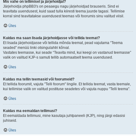
Mis vahe on tellimisel ja järjehoidjal?
Järjehoidja phpBB3's on peaaegu nagu järjehoidjad brauseris. Sind ei
teavitata uuendusest, kuid saad tulla kiiresti teema juurde tagasi. Tellimise
korral sind teavitatakse uuendusest teemas või foorumis sinu valitud viisil.
Üles
Kuidas ma saan lisada järjehoidjasse või tellida teemat?
Et lisada järjehoidjasse või tellida mõnda teemat, pead vajutama “Teema
seaded” menüü linki otsingulahtri kõrval.
Vastates teemasse, kui seade “Teavita mind, kui keegi on vastanud teemasse”
valik on valitud KJP-s samuti tellib automaatselt teema uuendused.
Üles
Kuidas ma tellin teemasid või foorumeid?
Et tellida foorumit, vajuta "Telli foorum" lingile. Et tellida teemat, vasta teemale,
kui tellimise valik on valitud postituse seadetes või vajuta nuppu "Telli teema".
Üles
Kuidas ma eemaldan tellimusi?
Et eemaldada tellimusi, mine kasutaja juhtpaneeli (KJP), ning järgi edasisi
juhiseid.
Üles