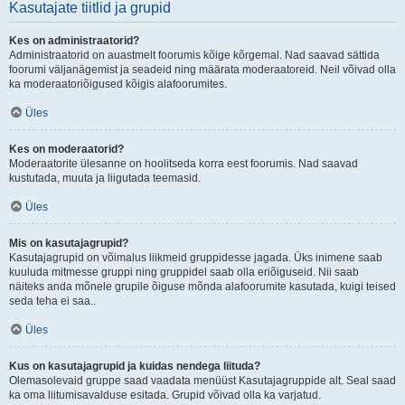
Kasutajate tiitlid ja grupid
Kes on administraatorid?
Administraatorid on auastmelt foorumis kõige kõrgemal. Nad saavad sättida
foorumi väljanägemist ja seadeid ning määrata moderaatoreid. Neil võivad olla
ka moderaatoriõigused kõigis alafoorumites.
Üles
Kes on moderaatorid?
Moderaatorite ülesanne on hoolitseda korra eest foorumis. Nad saavad
kustutada, muuta ja liigutada teemasid.
Üles
Mis on kasutajagrupid?
Kasutajagrupid on võimalus liikmeid gruppidesse jagada. Üks inimene saab
kuuluda mitmesse gruppi ning gruppidel saab olla eriõiguseid. Nii saab
näiteks anda mõnele grupile õiguse mõnda alafoorumite kasutada, kuigi teised
seda teha ei saa..
Üles
Kus on kasutajagrupid ja kuidas nendega liituda?
Olemasolevaid gruppe saad vaadata menüüst Kasutajagruppide alt. Seal saad
ka oma liitumisavalduse esitada. Grupid võivad olla ka varjatud.