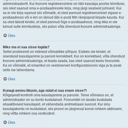
administraatorilt. Kui foorumi registreerumine on läbi kasutaja poolse kinnituse,
siis oled saanud oma e-postiaadressile kirja, ning järgi sealseid juhiseid. Kui
sa ei ole kirja saanud siis võimalik, et oled pannud registreerumisel vigase e-
postiaadressi või e-kiri on läinud läbi e-posti filtri rämpspost kirjade kausta. Kui
sa oled täiesti kindel, et oled pannud õige e-postiaadressi, ning ikka ei ole
tulnud sulle kinnituskirja, siis palun võta ühendust foorumi administraatoriga.
Üles
Miks ma ei saa sisse logida?
Sellel probleemil on mitmeid võimalikke põhjusi. Esiteks ole kindel, et
sisestasid kasutajanime ja parooli korrektselt. Kui on korrektsed, võta ühendust
foorumi administraatoriga, et teada saada, kas oled saanud keelu foorumile.
Ka on võimalik, et omanikul on veebiserveri konfiguratsioonis viga ja ta peab
selle ise lahendama.
Üles
Kunagi ammu liitusin, aga nüüd ei saa enam sisse?!
Kõigepealt kontrolli oma kasutajanime ja paroole. Teine võimalus on, et
administraator on su konto kustutanud. Foorumitel on tavaks kustutada
ebaaktiivseid kasutajaid, et vähendada andmebaasi suurust. Kui sinu
kasutajakonto on kustutatud, siis proovi on järgneval korral rohkem aktiivsem,
ning võtta rohkem osa vestlustest.
Üles