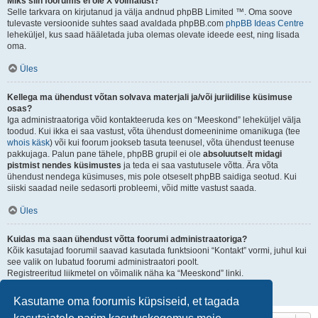
Miks siin foorumis ei ole X võimalust?
Selle tarkvara on kirjutanud ja välja andnud phpBB Limited ™. Oma soove
tulevaste versioonide suhtes saad avaldada phpBB.com
phpBB Ideas Centre
leheküljel, kus saad hääletada juba olemas olevate ideede eest, ning lisada
oma.
Üles
Kellega ma ühendust võtan solvava materjali ja/või juriidilise küsimuse
osas?
Iga administraatoriga võid kontakteeruda kes on “Meeskond” leheküljel välja
toodud. Kui ikka ei saa vastust, võta ühendust domeeninime omanikuga (tee
whois käsk
) või kui foorum jookseb tasuta teenusel, võta ühendust teenuse
pakkujaga. Palun pane tähele, phpBB grupil ei ole
absoluutselt midagi
pistmist nendes küsimustes
ja teda ei saa vastutusele võtta. Ära võta
ühendust nendega küsimuses, mis pole otseselt phpBB saidiga seotud. Kui
siiski saadad neile sedasorti probleemi, võid mitte vastust saada.
Üles
Kuidas ma saan ühendust võtta foorumi administraatoriga?
Kõik kasutajad foorumil saavad kasutada funktsiooni “Kontakt” vormi, juhul kui
see valik on lubatud foorumi administraatori poolt.
Registreeritud liikmetel on võimalik näha ka “Meeskond” linki.
Üles
Kasutame oma foorumis küpsiseid, et tagada