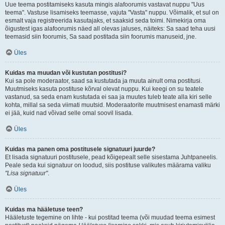
Uue teema postitamiseks kasuta mingis alafoorumis vastavat nuppu "Uus
teema". Vastuse lisamiseks teemasse, vajuta "Vasta" nuppu. Võimalik, et sul on
esmalt vaja registreerida kasutajaks, et saaksid seda toimi. Nimekirja oma
õigustest igas alafoorumis näed all olevas jaluses, näiteks: Sa saad teha uusi
teemasid siin foorumis, Sa saad postitada siin foorumis manuseid, jne.
Üles
Kuidas ma muudan või kustutan postitusi?
Kui sa pole moderaator, saad sa kustutada ja muuta ainult oma postitusi.
Muutmiseks kasuta postituse kõrval olevat nuppu. Kui keegi on su teatele
vastanud, sa seda enam kustutada ei saa ja muutes tuleb teate alla kiri selle
kohta, millal sa seda viimati muutsid. Moderaatorite muutmisest enamasti märki
ei jää, kuid nad võivad selle omal soovil lisada.
Üles
Kuidas ma panen oma postitusele signatuuri juurde?
Et lisada signatuuri postitusele, pead kõigepealt selle sisestama Juhtpaneelis.
Peale seda kui signatuur on loodud, siis postituse valikutes määrama valiku
"Lisa signatuur"
.
Üles
Kuidas ma hääletuse teen?
Hääletuste tegemine on lihte - kui postitad teema (või muudad teema esimest