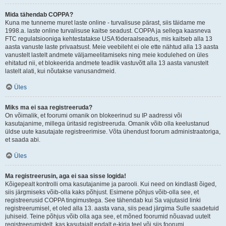
Mida tähendab COPPA?
Kuna me tunneme muret laste online - turvalisuse pärast, siis täidame me
1998.a. laste online turvalisuse kaitse seadust. COPPA ja sellega kaasneva
FTC regulatsiooniga kehtestatakse USA föderaalseadus, mis kaitseb alla 13
aasta vanuste laste privaatsust. Meie veebileht ei ole ette nähtud alla 13 aasta
vanustelt lastelt andmete väljameelitamiseks ning meie kodulehed on üles
ehitatud nii, et blokeerida andmete teadlik vastuvõtt alla 13 aasta vanustelt
lastelt alati, kui nõutakse vanusandmeid.
Üles
Miks ma ei saa registreeruda?
On võimalik, et foorumi omanik on blokeerinud su IP aadressi või
kasutajanime, millega üritasid registreeruda. Omanik võib olla keelustanud
üldse uute kasutajate registreerimise. Võta ühendust foorum administraatoriga,
et saada abi.
Üles
Ma registreerusin, aga ei saa sisse logida!
Kõigepealt kontrolli oma kasutajanime ja parooli. Kui need on kindlasti õiged,
siis järgmiseks võib-olla kaks põhjust. Esimene põhjus võib-olla see, et
registreerusid COPPA tingimustega. See tähendab kui Sa vajutasid linki
registreerumisel, et oled alla 13. aasta vana, siis pead järgima Sulle saadetuid
juhiseid. Teine põhjus võib olla aga see, et mõned foorumid nõuavad uutelt
registreerumistelt, kas kasutajalt endalt e-kirja teel või siis foorumi