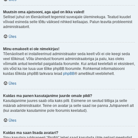
Muutsin oma ajatsooni, aga ajad on ikka valed!
Sellisel juhul on tõenäoliselt tegemist suveajale üleminekuga. Teatud kuudel
võivad esineda selle tõttu väiksed nihked kellaajas. Palun teavita probleemist
administraatorit.
Üles
Minu emakeelt ei ole nimekirjas!
Tõenäoliselt ei installeerinud administraator seda keelt või ei ole keegi seda
veel tõlkinud. Võta ühendust foorumi administraatoriga ja palu, kas oleks
võimalik antud keelefail paigaldada foorumile. Kui antud keelefaili ei eksisteeri,
siis võid ka ise luua uue tõlke phpBB foorumile. Rohkemat informatsiooni
kuidas tõlkida phpBB tarkvara leiad
phpBB
® ametlikult veebilehelt.
Üles
Kuidas ma panen kasutajanime juurde omale pildi?
Kasutajanime juures saab olla kaks pilti. Esimene on seotud tiitliga ja selle
määrab administraator. Teine on avatar ja selle saad ise panna
Juhtpaneel
i alt
(kui avataride kasutamine pole foorumis keelatud).
Üles
Kuidas ma saan lisada avatari?
Sinu kasutaja juhtpaneeli “Profiili” lehel saad kasutada ühte neljast meetodist,