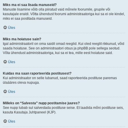
Miks ma ei saa lisada manuseid?
Manuste lisamine võib olla piiratud vaid mõnele foorumile, grupile või
kasutajale eraldi. Võtta ühendust foorumi administraatoriga kui sa ei ole kindel,
miks ei saa postitada manuseid.
Üles
Miks ma hoiatuse sain?
Igal administraatoril on oma saidil omad reeglid. Kui oled reeglit rikkunud, võid
saada hoiatuse. See on administraatori otsus ja phpBB pole sellega seotud.
Võta ühendust administraatoriga, kui sa ei tea, mille eest hoiatuse said.
Üles
Kuidas ma saan raporteerida postitusest?
Kui administraator on selle lubanud, saad raporteerida postituse paremas
ülaääres oleva nupuga.
Üles
Milleks on “Salvesta” nupp postitamise juures?
See nupp lubab sul salvestada postituse seise. Et laadida mõni postituse seis,
kasuta Kasutaja Juhtpaneel (KJP).
Üles