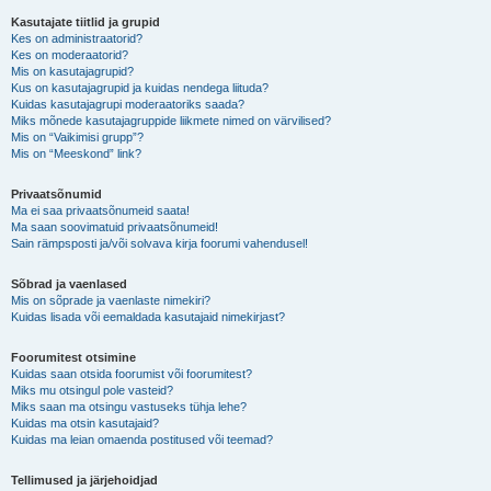
Kasutajate tiitlid ja grupid
Kes on administraatorid?
Kes on moderaatorid?
Mis on kasutajagrupid?
Kus on kasutajagrupid ja kuidas nendega liituda?
Kuidas kasutajagrupi moderaatoriks saada?
Miks mõnede kasutajagruppide liikmete nimed on värvilised?
Mis on “Vaikimisi grupp”?
Mis on “Meeskond” link?
Privaatsõnumid
Ma ei saa privaatsõnumeid saata!
Ma saan soovimatuid privaatsõnumeid!
Sain rämpsposti ja/või solvava kirja foorumi vahendusel!
Sõbrad ja vaenlased
Mis on sõprade ja vaenlaste nimekiri?
Kuidas lisada või eemaldada kasutajaid nimekirjast?
Foorumitest otsimine
Kuidas saan otsida foorumist või foorumitest?
Miks mu otsingul pole vasteid?
Miks saan ma otsingu vastuseks tühja lehe?
Kuidas ma otsin kasutajaid?
Kuidas ma leian omaenda postitused või teemad?
Tellimused ja järjehoidjad