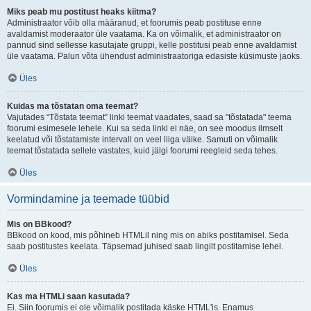
Miks peab mu postitust heaks kiitma?
Administraator võib olla määranud, et foorumis peab postituse enne
avaldamist moderaator üle vaatama. Ka on võimalik, et administraator on
pannud sind sellesse kasutajate gruppi, kelle postitusi peab enne avaldamist
üle vaatama. Palun võta ühendust administraatoriga edasiste küsimuste jaoks.
Üles
Kuidas ma tõstatan oma teemat?
Vajutades “Tõstata teemat” linki teemat vaadates, saad sa "tõstatada" teema
foorumi esimesele lehele. Kui sa seda linki ei näe, on see moodus ilmselt
keelatud või tõstatamiste intervall on veel liiga väike. Samuti on võimalik
teemat tõstatada sellele vastates, kuid jälgi foorumi reegleid seda tehes.
Üles
Vormindamine ja teemade tüübid
Mis on BBkood?
BBkood on kood, mis põhineb HTMLil ning mis on abiks postitamisel. Seda
saab postitustes keelata. Täpsemad juhised saab lingilt postitamise lehel.
Üles
Kas ma HTMLi saan kasutada?
Ei. Siin foorumis ei ole võimalik postitada käske HTML'is. Enamus