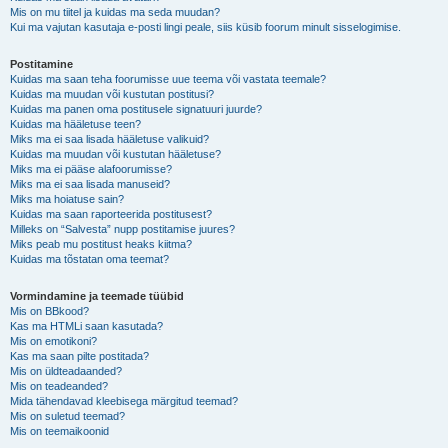
Mis on mu tiitel ja kuidas ma seda muudan?
Kui ma vajutan kasutaja e-posti lingi peale, siis küsib foorum minult sisselogimise.
Postitamine
Kuidas ma saan teha foorumisse uue teema või vastata teemale?
Kuidas ma muudan või kustutan postitusi?
Kuidas ma panen oma postitusele signatuuri juurde?
Kuidas ma hääletuse teen?
Miks ma ei saa lisada hääletuse valikuid?
Kuidas ma muudan või kustutan hääletuse?
Miks ma ei pääse alafoorumisse?
Miks ma ei saa lisada manuseid?
Miks ma hoiatuse sain?
Kuidas ma saan raporteerida postitusest?
Milleks on “Salvesta” nupp postitamise juures?
Miks peab mu postitust heaks kiitma?
Kuidas ma tõstatan oma teemat?
Vormindamine ja teemade tüübid
Mis on BBkood?
Kas ma HTMLi saan kasutada?
Mis on emotikoni?
Kas ma saan pilte postitada?
Mis on üldteadaanded?
Mis on teadeanded?
Mida tähendavad kleebisega märgitud teemad?
Mis on suletud teemad?
Mis on teemaikoonid