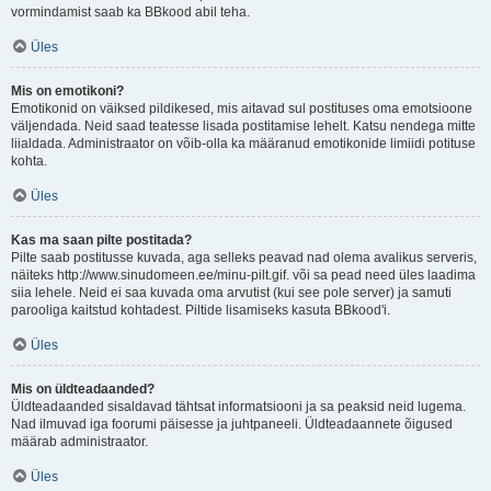
vormindamist saab ka BBkood abil teha.
Üles
Mis on emotikoni?
Emotikonid on väiksed pildikesed, mis aitavad sul postituses oma emotsioone
väljendada. Neid saad teatesse lisada postitamise lehelt. Katsu nendega mitte
liialdada. Administraator on võib-olla ka määranud emotikonide limiidi potituse
kohta.
Üles
Kas ma saan pilte postitada?
Pilte saab postitusse kuvada, aga selleks peavad nad olema avalikus serveris,
näiteks http://www.sinudomeen.ee/minu-pilt.gif. või sa pead need üles laadima
siia lehele. Neid ei saa kuvada oma arvutist (kui see pole server) ja samuti
parooliga kaitstud kohtadest. Piltide lisamiseks kasuta BBkood'i.
Üles
Mis on üldteadaanded?
Üldteadaanded sisaldavad tähtsat informatsiooni ja sa peaksid neid lugema.
Nad ilmuvad iga foorumi päisesse ja juhtpaneeli. Üldteadaannete õigused
määrab administraator.
Üles