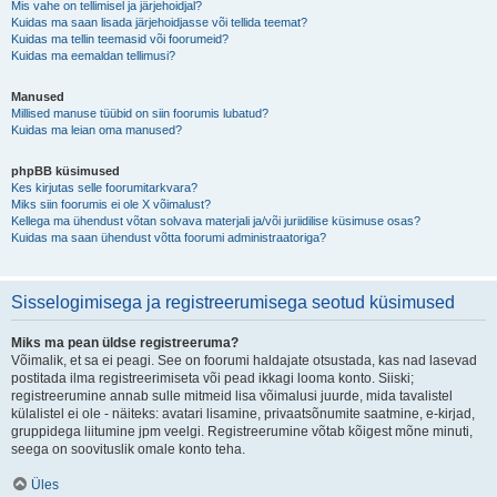
Mis vahe on tellimisel ja järjehoidjal?
Kuidas ma saan lisada järjehoidjasse või tellida teemat?
Kuidas ma tellin teemasid või foorumeid?
Kuidas ma eemaldan tellimusi?
Manused
Millised manuse tüübid on siin foorumis lubatud?
Kuidas ma leian oma manused?
phpBB küsimused
Kes kirjutas selle foorumitarkvara?
Miks siin foorumis ei ole X võimalust?
Kellega ma ühendust võtan solvava materjali ja/või juriidilise küsimuse osas?
Kuidas ma saan ühendust võtta foorumi administraatoriga?
Sisselogimisega ja registreerumisega seotud küsimused
Miks ma pean üldse registreeruma?
Võimalik, et sa ei peagi. See on foorumi haldajate otsustada, kas nad lasevad
postitada ilma registreerimiseta või pead ikkagi looma konto. Siiski;
registreerumine annab sulle mitmeid lisa võimalusi juurde, mida tavalistel
külalistel ei ole - näiteks: avatari lisamine, privaatsõnumite saatmine, e-kirjad,
gruppidega liitumine jpm veelgi. Registreerumine võtab kõigest mõne minuti,
seega on soovituslik omale konto teha.
Üles