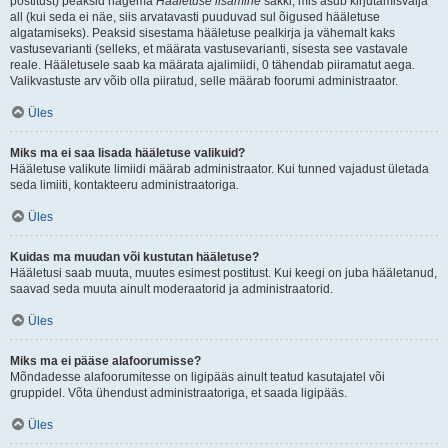
postitust) peaksid nägema
Hääletuse lisamine
sakki, mis asub kirjutamisvälja
all (kui seda ei näe, siis arvatavasti puuduvad sul õigused hääletuse
algatamiseks). Peaksid sisestama hääletuse pealkirja ja vähemalt kaks
vastusevarianti (selleks, et määrata vastusevarianti, sisesta see vastavale
reale. Hääletusele saab ka määrata ajalimiidi, 0 tähendab piiramatut aega.
Valikvastuste arv võib olla piiratud, selle määrab foorumi administraator.
Üles
Miks ma ei saa lisada hääletuse valikuid?
Hääletuse valikute limiidi määrab administraator. Kui tunned vajadust ületada
seda limiiti, kontakteeru administraatoriga.
Üles
Kuidas ma muudan või kustutan hääletuse?
Hääletusi saab muuta, muutes esimest postitust. Kui keegi on juba hääletanud,
saavad seda muuta ainult moderaatorid ja administraatorid.
Üles
Miks ma ei pääse alafoorumisse?
Mõndadesse alafoorumitesse on ligipääs ainult teatud kasutajatel või
gruppidel. Võta ühendust administraatoriga, et saada ligipääs.
Üles