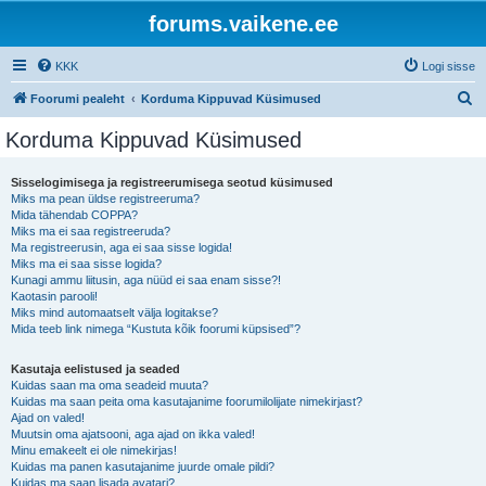
forums.vaikene.ee
KKK
Logi sisse
O
Foorumi pealeht
Korduma Kippuvad Küsimused
t
Korduma Kippuvad Küsimused
s
i
Sisselogimisega ja registreerumisega seotud küsimused
Miks ma pean üldse registreeruma?
Mida tähendab COPPA?
Miks ma ei saa registreeruda?
Ma registreerusin, aga ei saa sisse logida!
Miks ma ei saa sisse logida?
Kunagi ammu liitusin, aga nüüd ei saa enam sisse?!
Kaotasin parooli!
Miks mind automaatselt välja logitakse?
Mida teeb link nimega “Kustuta kõik foorumi küpsised”?
Kasutaja eelistused ja seaded
Kuidas saan ma oma seadeid muuta?
Kuidas ma saan peita oma kasutajanime foorumilolijate nimekirjast?
Ajad on valed!
Muutsin oma ajatsooni, aga ajad on ikka valed!
Minu emakeelt ei ole nimekirjas!
Kuidas ma panen kasutajanime juurde omale pildi?
Kuidas ma saan lisada avatari?