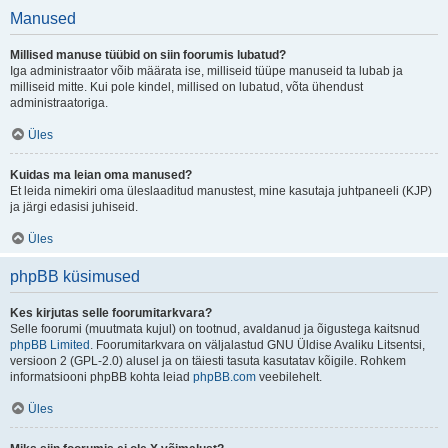
Manused
Millised manuse tüübid on siin foorumis lubatud?
Iga administraator võib määrata ise, milliseid tüüpe manuseid ta lubab ja
milliseid mitte. Kui pole kindel, millised on lubatud, võta ühendust
administraatoriga.
Üles
Kuidas ma leian oma manused?
Et leida nimekiri oma üleslaaditud manustest, mine kasutaja juhtpaneeli (KJP)
ja järgi edasisi juhiseid.
Üles
phpBB küsimused
Kes kirjutas selle foorumitarkvara?
Selle foorumi (muutmata kujul) on tootnud, avaldanud ja õigustega kaitsnud
phpBB Limited
. Foorumitarkvara on väljalastud GNU Üldise Avaliku Litsentsi,
versioon 2 (GPL-2.0) alusel ja on täiesti tasuta kasutatav kõigile. Rohkem
informatsiooni phpBB kohta leiad
phpBB.com
veebilehelt.
Üles