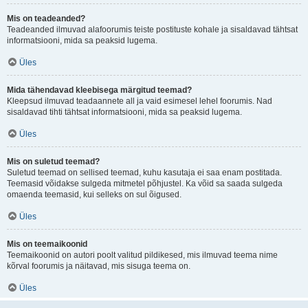
Mis on teadeanded?
Teadeanded ilmuvad alafoorumis teiste postituste kohale ja sisaldavad tähtsat
informatsiooni, mida sa peaksid lugema.
Üles
Mida tähendavad kleebisega märgitud teemad?
Kleepsud ilmuvad teadaannete all ja vaid esimesel lehel foorumis. Nad
sisaldavad tihti tähtsat informatsiooni, mida sa peaksid lugema.
Üles
Mis on suletud teemad?
Suletud teemad on sellised teemad, kuhu kasutaja ei saa enam postitada.
Teemasid võidakse sulgeda mitmetel põhjustel. Ka võid sa saada sulgeda
omaenda teemasid, kui selleks on sul õigused.
Üles
Mis on teemaikoonid
Teemaikoonid on autori poolt valitud pildikesed, mis ilmuvad teema nime
kõrval foorumis ja näitavad, mis sisuga teema on.
Üles