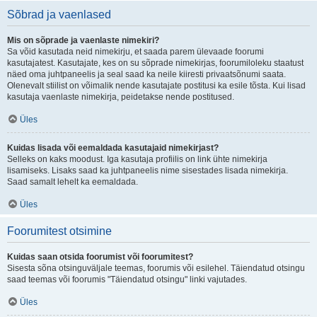
Sõbrad ja vaenlased
Mis on sõprade ja vaenlaste nimekiri?
Sa võid kasutada neid nimekirju, et saada parem ülevaade foorumi
kasutajatest. Kasutajate, kes on su sõprade nimekirjas, foorumiloleku staatust
näed oma juhtpaneelis ja seal saad ka neile kiiresti privaatsõnumi saata.
Olenevalt stiilist on võimalik nende kasutajate postitusi ka esile tõsta. Kui lisad
kasutaja vaenlaste nimekirja, peidetakse nende postitused.
Üles
Kuidas lisada või eemaldada kasutajaid nimekirjast?
Selleks on kaks moodust. Iga kasutaja profiilis on link ühte nimekirja
lisamiseks. Lisaks saad ka juhtpaneelis nime sisestades lisada nimekirja.
Saad samalt lehelt ka eemaldada.
Üles
Foorumitest otsimine
Kuidas saan otsida foorumist või foorumitest?
Sisesta sõna otsinguväljale teemas, foorumis või esilehel. Täiendatud otsingu
saad teemas või foorumis "Täiendatud otsingu" linki vajutades.
Üles