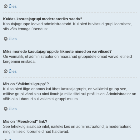
Üles
Kuidas kasutajagrupi moderaatoriks saada?
Kasutajagruppe loovad administraatorid. Kui oled huvitatud grupi loomisest,
siis võta temaga ühendust.
Üles
Miks mõnede kasutajagruppide liikmete nimed on värvilised?
On võimalik, et administraator on määranud gruppidele omad värvid, et neid
kergemini eristada.
Üles
Mis on “Vaikimisi grupp”?
Kui sa oled liige enamas kui ühes kasutajagrupis, on vaikimisi grupp see,
millise grupi värvi sinu nimi ilmub ja mille tiitel sul profiilis on. Administraator on
võib-olla lubanud sul vaikimisi gruppi muuta.
Üles
Mis on “Meeskond” link?
See lehekülg sisaldab infot, näiteks kes on administraatorid ja moderaatorid
ning milliseid foorumeid nad haldavad.